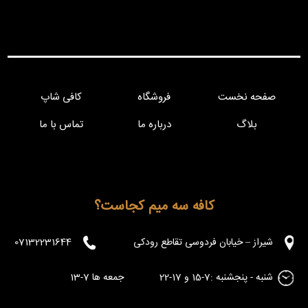
صفحه نخست
فروشگاه
کافی شاپ
بلاگ
درباره ما
تماس با ما
کافه سه میم کجاست؟
شیراز – خیابان فردوسی تقاطع رودکی
07132231644
شنبه - پنجشنبه :7-15 و 17-22 جمعه ها 7-13