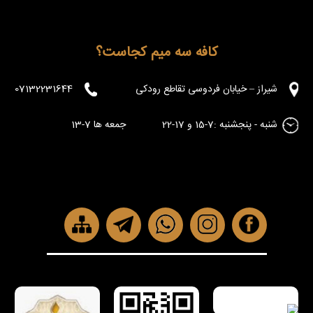
کافه سه میم کجاست؟
شیراز – خیابان فردوسی تقاطع رودکی
07132231644
شنبه - پنجشنبه :7-15 و 17-22 جمعه ها 7-13