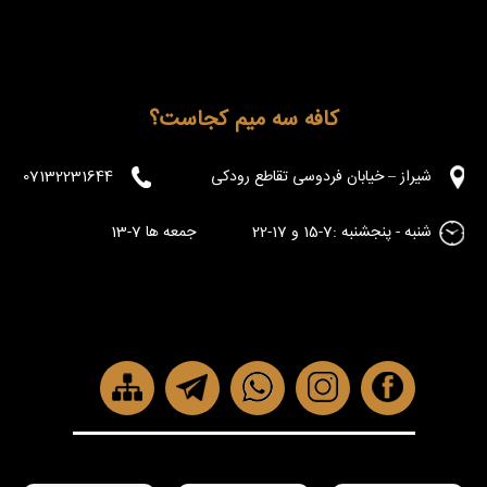
کافه سه میم کجاست؟
شیراز – خیابان فردوسی تقاطع رودکی
07132231644
شنبه - پنجشنبه :7-15 و 17-22 جمعه ها 7-13