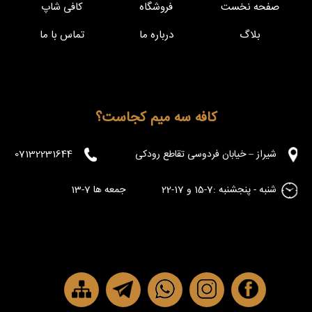
صفحه نخست
فروشگاه
کافی شاپ
بلاگ
درباره ما
تماس با ما
کافه سه میم کجاست؟
شیراز – خیابان فردوسی تقاطع رودکی
07132231644
شنبه - پنجشنبه :7-15 و 17-22 جمعه ها 7-13