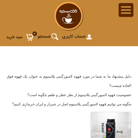
دانه قهوه لامبورگینی مدل پلاتینیوم (Tonino Lamborghini
0
Espresso Platinum Coffee Bean)
حساب کاربری
جستجو
سبد خرید
دلیل پیشنهاد ما به شما در مورد قهوه لامبورگینی پلاتینیوم به عنوان یک قهوه فوق
العاده چیست؟
خصوصیت قهوه لامبورگینی پلاتینیوم از نظر عطر و طعم چگونه است؟
چگونه می توانیم قهوه لامبورگینی پلاتینیوم اصل در شیراز و ایران خریداری کنیم؟