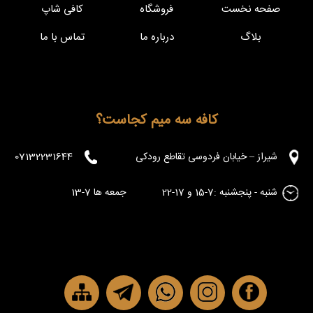
صفحه نخست
فروشگاه
کافی شاپ
بلاگ
درباره ما
تماس با ما
کافه سه میم کجاست؟
شیراز – خیابان فردوسی تقاطع رودکی
07132231644
شنبه - پنجشنبه :7-15 و 17-22 جمعه ها 7-13