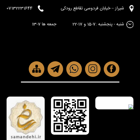
شیراز – خیابان فردوسی تقاطع رودکی
07132231644
شنبه - پنجشنبه :7-15 و 17-22 جمعه ها 7-13