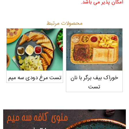
امکان پذیر می باشد
.
محصولات مرتبط
خوراک بیف برگر با نان
تست مرغ دودی سه میم
تس
تست