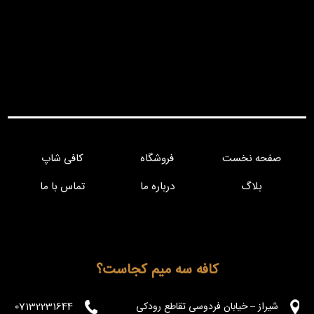
صفحه نخست
فروشگاه
کافی شاپ
بلاگ
درباره ما
تماس با ما
کافه سه میم کجاست؟
شیراز – خیابان فردوسی تقاطع رودکی
07132231644