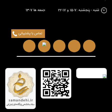
شنبه - پنجشنبه :7-15 و 17-22 جمعه ها 7-13
تماس با پشتیبانی