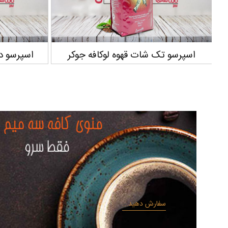
 جوکر
اسپرسو دابل شات قهوه لوکافه جوکر
سفارش دهید...