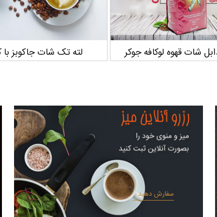
لته تک شات جاکوبز با کارامل
لته تک شات جاکوبز با
سفارش دهید...