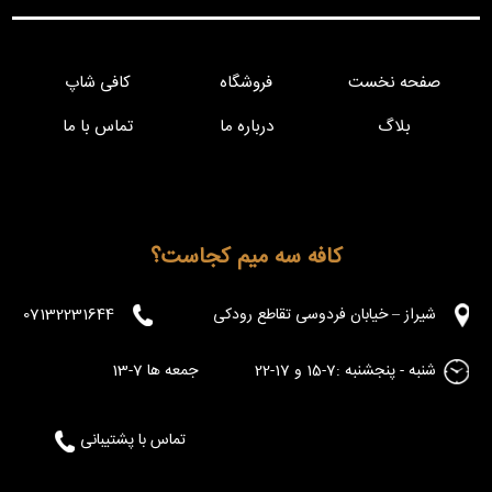
صفحه نخست
فروشگاه
کافی شاپ
بلاگ
درباره ما
تماس با ما
کافه سه میم کجاست؟
شیراز – خیابان فردوسی تقاطع رودکی
07132231644
شنبه - پنجشنبه :7-15 و 17-22 جمعه ها 7-13
تماس با پشتیبانی