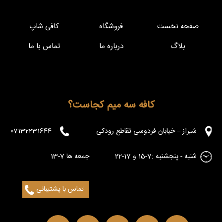
صفحه نخست
فروشگاه
کافی شاپ
بلاگ
درباره ما
تماس با ما
کافه سه میم کجاست؟
شیراز – خیابان فردوسی تقاطع رودکی
07132231644
شنبه - پنجشنبه :7-15 و 17-22 جمعه ها 7-13
تماس با پشتیبانی