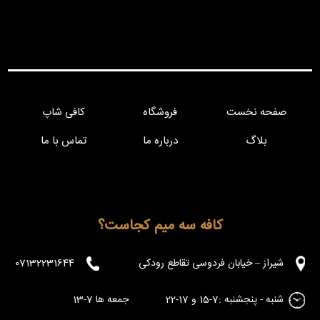
صفحه نخست
فروشگاه
کافی شاپ
بلاگ
درباره ما
تماس با ما
کافه سه میم کجاست؟
شیراز – خیابان فردوسی تقاطع رودکی
07132231644
شنبه - پنجشنبه :7-15 و 17-22 جمعه ها 7-13