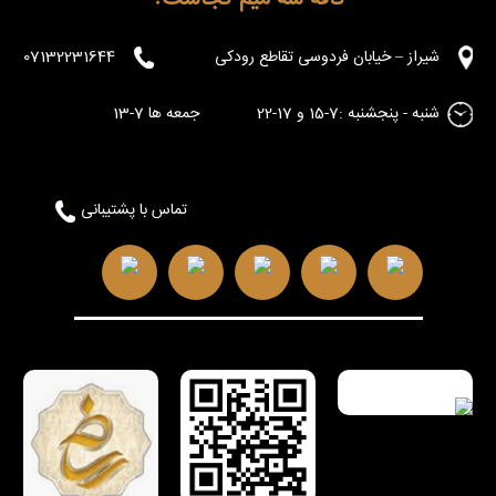
شیراز – خیابان فردوسی تقاطع رودکی
07132231644
شنبه - پنجشنبه :7-15 و 17-22 جمعه ها 7-13
تماس با پشتیبانی