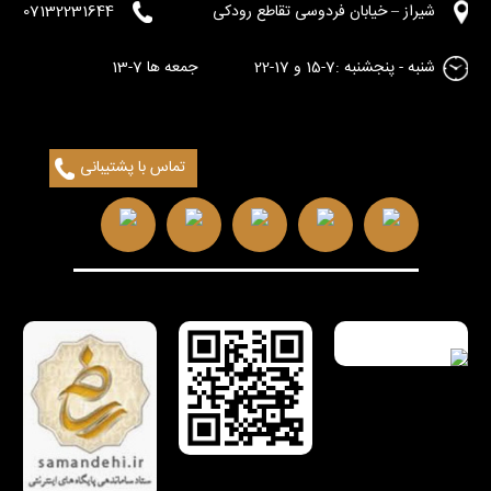
شیراز – خیابان فردوسی تقاطع رودکی
07132231644
شنبه - پنجشنبه :7-15 و 17-22 جمعه ها 7-13
تماس با پشتیبانی