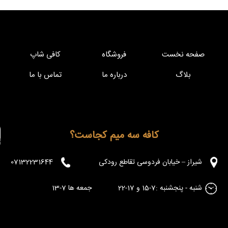
صفحه نخست
فروشگاه
کافی شاپ
بلاگ
درباره ما
تماس با ما
کافه سه میم کجاست؟
شیراز – خیابان فردوسی تقاطع رودکی
07132231644
شنبه - پنجشنبه :7-15 و 17-22 جمعه ها 7-13