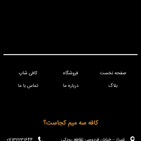
صفحه نخست
فروشگاه
کافی شاپ
بلاگ
درباره ما
تماس با ما
کافه سه میم کجاست؟
شیراز – خیابان فردوسی تقاطع رودکی
07132231644