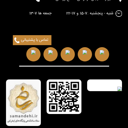
شنبه - پنجشنبه :7-15 و 17-22 جمعه ها 7-13
تماس با پشتیبانی