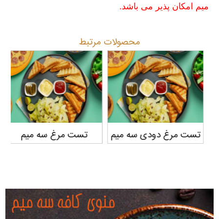
میم امکان پذیر می باشد.
محصولات مرتبط
تست مرغ دودی سه میم
تست مرغ سه میم
تس