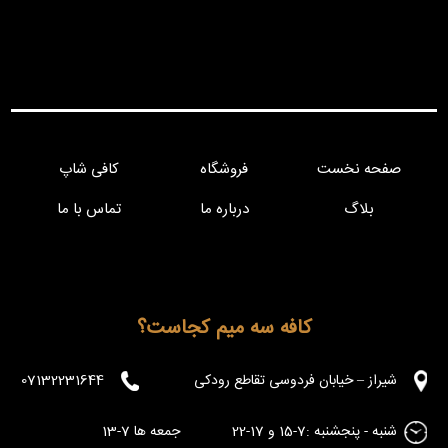
صفحه نخست
فروشگاه
کافی شاپ
بلاگ
درباره ما
تماس با ما
کافه سه میم کجاست؟
شیراز – خیابان فردوسی تقاطع رودکی
07132231644
شنبه - پنجشنبه :7-15 و 17-22 جمعه ها 7-13