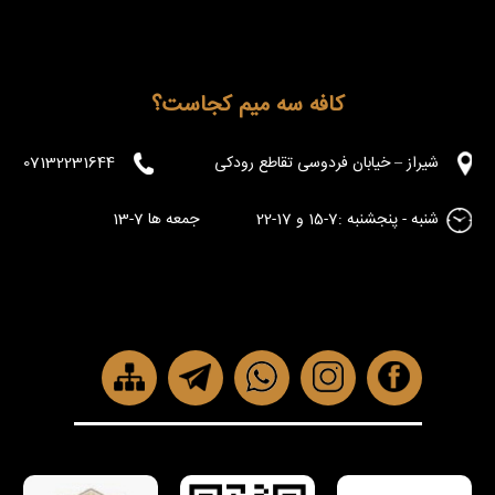
کافه سه میم کجاست؟
شیراز – خیابان فردوسی تقاطع رودکی
07132231644
شنبه - پنجشنبه :7-15 و 17-22 جمعه ها 7-13