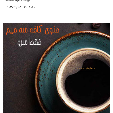
نویسنده: الهام خجسته
1402/12/13 - 19:18:50
سفارش دهید...