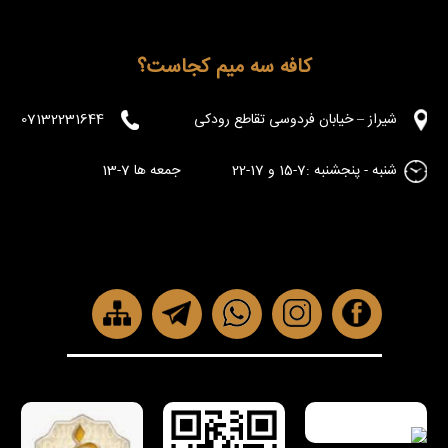
کافه سه میم کجاست؟
شیراز – خیابان فردوسی تقاطع رودکی
07132231644
شنبه - پنجشنبه :7-15 و 17-22 جمعه ها 7-13