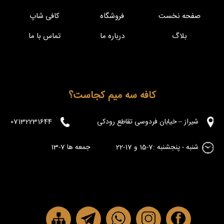
صفحه نخست
فروشگاه
کافی شاپ
بلاگ
درباره ما
تماس با ما
کافه سه میم کجاست؟
شیراز – خیابان فردوسی تقاطع رودکی
07132231644
شنبه - پنجشنبه :7-15 و 17-22 جمعه ها 7-13