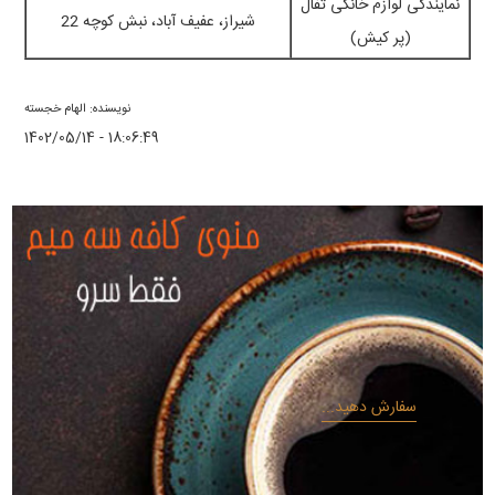
نمایندگی لوازم خانگی تفال
شیراز، عفیف آباد، نبش کوچه 22
(پر کیش)
نویسنده: الهام خجسته
1402/05/14 - 18:06:49
سفارش دهید...