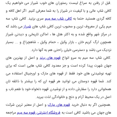
.قبل از رفتن به سراغ لیست رستوران های خوب شیراز می خواهیم یک
کافی شاپ عالی و با کیفیت در شیراز را به شما معرفی کنیم. اگر اهل کافه و
کافه گردی هستید حتما به
کافی شاپ سه میم
سری بزنید. کافی شاپ سه
میم یکی از معروف ترین و محبوب ترین کافی شاپ های
شیراز
می باشد که
در مرکز شهر واقع شده و به اکثر هتل ها ، اماکن تاریخی و دیدنی شیراز
همچون ارگ کریم خان ، بازار وکیل ، حمام وکیل ، شاهچراغ و ... بسیار
نزدیک می باشد و دسترسی خیلی راحتی هم به آنها دارد.
.کافی شاپ سه میم به سرو انواع
قهوه های برند
و اصل از بهترین های
جهان شهرت پیدا کرده است و جز معدود کافی شاپ هایی است که برای
تهیه نوشیدنی های خود فقط از قهوه های مارک و اورجینال استفاده می
کند. شما قهوه دوستان می توانید هر قهوه ای که را بیشتر با ذائقه تان
همخوانی دارد را سفارش داده و از نوشیدن قهوه دلخواه خود با طعم ناب و
اصل در یک محیط آرام و دنج و خانوادگی لذت ببرید.
.همچنین اگر به دنبال خرید
قهوه های مارک
و اصل از معتبر ترین شرکت
های جهان می باشید کافی است به
فروشگاه اینترنتی قهوه سه میم
مراجعه