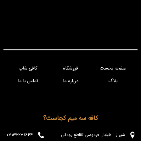
صفحه نخست
فروشگاه
کافی شاپ
بلاگ
درباره ما
تماس با ما
کافه سه میم کجاست؟
شیراز – خیابان فردوسی تقاطع رودکی
07132231644