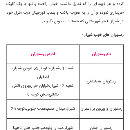
کرده و هر قهوه ای را که تمایل داشتید خیلی راحت و تنها با یک کلیک
خریداری نموده و آن را به صورت پاکت و پلمپ اورجینال درب منزل خود
در شیراز یا هر شهرستانی که هستید ، تحویل بگیرید.
رستوران های خوب شیراز :
نام رستوران
آدرس رستوران
شعبه 1 :شیراز،کیلومتر 55 اتوبان شیراز-
اصفهان
رستوران هخامنش
شعبه 2 : شیراز،خیابان حر،روبروی آتش
نشانی،نبش کوچه 6
رستوران و بیرون بر زعفران
شیراز،میدان معلم،همت جنوبی،کوچه 25
رستوران ایمان
شیراز،میدان ولیعصر،جنب هتل آناهیتا