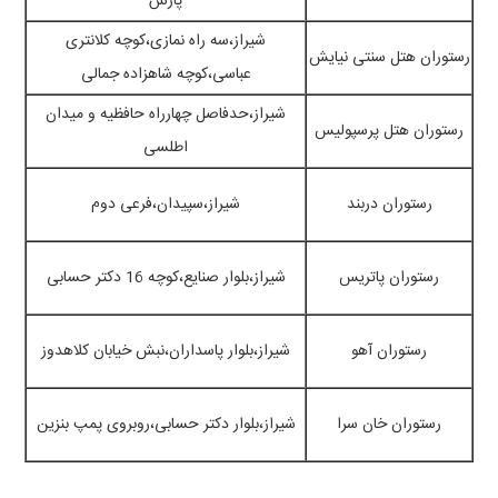
پارس
شیراز،سه راه نمازی،کوچه کلانتری
رستوران هتل سنتی نیایش
عباسی،کوچه شاهزاده جمالی
شیراز،حدفاصل چهارراه حافظیه و میدان
رستوران هتل پرسپولیس
اطلسی
رستوران دربند
شیراز،سپیدان،فرعی دوم
رستوران پاتریس
شیراز،بلوار صنایع،کوچه 16 دکتر حسابی
رستوران آهو
شیراز،بلوار پاسداران،نبش خیابان کلاهدوز
رستوران خان سرا
شیراز،بلوار دکتر حسابی،روبروی پمپ بنزین