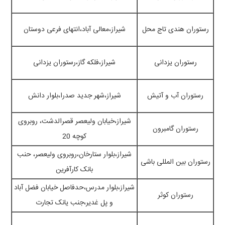
رستوران هندی تاج محل
شیراز،معالی آباد،انتهای فرعی دوستان
رستوران یزدانی
شیراز،فلکه گاز،رستوران یزدانی
رستوران آب و آتیش
شیراز،شهر جدید صدرا،بلوار دانش
شیراز،خیابان ولیعصر قصرالدشت، روبروی
رستوران گامبرون
کوچه 20
شیراز،بلوار ستارخان،روبروی ولیعصر، حنب
رستوران بین المللی باشی
بانک کارآفرین
شیراز،بلوار مدرس،حدفاصل خیابان فضل آباد
رستوران کوثر
و پل غدیر،جنب یانک تجارت