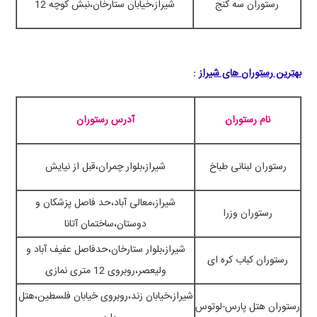
رستوران سه کنج
شیراز،خیابان ستارخان،نبش کوچه 12
بهترین رستوران های شیراز
:
نام رستوران
آدرس رستوران
رستوران لبنانی طباخ
شیراز،بلوار چمران،قبل از نیایش
شیراز،معالی آباد،حد فاصل پزشکان و
رستوران وزرا
دوستان،ساختمان آتانا
شیراز،بلوار ستارخان،حدفاصل عفیف آباد و
رستوران کباب کره ای
ولیعصر،روبروی 12 متری نمازی
شیراز،خیابان زند،روبروی خیابان فلسطین،هتل
رستوران هتل پارس-لوتوس