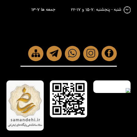
شنبه - پنجشنبه :7-15 و 17-22 جمعه ها 7-13