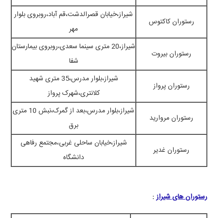
شیراز،خیابان قصرالدشت،قم آباد،روبروی بلوار
رستوران کاکتوس
مهر
شیراز،20 متری سینما سعدی،روبروی بیمارستان
رستوران بیروت
شفا
شیراز،بلوار مدرس،35 متری شهید
رستوران پرواز
کلانتری،شهرک پرواز
شیراز،بلوار مدرس،بعد از گمرک،نبش 10 متری
رستوران مروارید
برق
شیراز،خیابان ساحلی غربی،مجتمع رفاهی
رستوران غدیر
دانشگاه
رستوران های شیراز
: