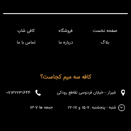
صفحه نخست
فروشگاه
کافی شاپ
بلاگ
درباره ما
تماس با ما
کافه سه میم کجاست؟
شیراز – خیابان فردوسی تقاطع رودکی
07132231644
شنبه - پنجشنبه :7-15 و 17-22 جمعه ها 7-13