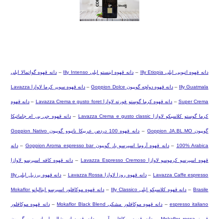
دانه قهوه اتیوپی ایلی
Illy Etiopia
–
دانه قهوه اینستو ایلی
Illy Intenso
–
دانه قهوه گواتمالا ایلی
Illy Guatmala
–
دانه قهوه دولچه گوپیون
Goppion Dolce
–
دانه قهوه سوپر کرما لاوازا
Lavazza
Super Crema
–
دانه قهوه کرما گوستو فورته لاوازا
Lavazza Crema e gusto foret
–
دانه قهوه
کرما گوستو کلاسیکو لاوازا
Lavazza Crema e gusto classic
–
دانه قهوه جی بی ام جامائیکا
گوپیون
Goppion JA.BL.MO
–
دانه قهوه 100 دردص عربیکا ناتیوو گوپیون
Goppion Nativo
100% Arabica
–
دانه قهوه آروما اسپرسو بار گوپیون
Goppion Aroma espresso bar
–
دانه
قهوه اسپرسو کرموسو لاوازا
Lavazza Espresso Cremoso
–
دانه قهوه کافه اسپرسو لاوازا
Lavazza Caffe espresso
–
دانه قهوه روزا لاوازا
Lavazza Rossa
–
دانه قهوه برزیل ایلی
Illy
Brasile
–
دانه قهوه کلاسیکو ایلی
Illy Classico
–
دانه قهوه موکافلور اسپرسو ایتالیانو
Mokaflor
espresso italiano
–
دانه قهوه موکافلور مشکی
Mokaflor Black Blend
–
دانه قهوه موکافلور
قرمز
Mokaflor rossa
–
دانه قهوه موکافلور آبی
–
دانه قهوه اسپیشال بار اسپرسو گوپیون