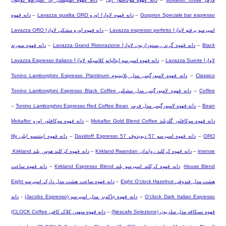
Goppion Speciale bar espresso
–
دانه قهوه لاوازا اورو
Lavazza qualita ORO
–
دانه قهوه
اسپرسو پرفتو لاوازا
Lavazza espresso perfetto
–
دانه قهوه اورو مشکی لاوازا
Lavazza ORO
Black
–
دانه قهوه گرند ریستورازیون لاوازا
Lavazza Grand Ristorazione
–
دانه قهوه سورته
لاوازا
Lavazza Suerte
–
دانه قهوه اسپرسو ایتالیانو کلاسیکو لاوازا
Lavazza Espresso Italiano
Classico
–
دانه قهوه لامبورگینی مدل پلاتینیوم
Tonino Lamborghini Espresso Plantinum
Coffee
–
دانه قهوه لامبورگینی مدل مشکی
Tonino Lamborghini Espresso Black Coffee
Bean
–
دانه قهوه لامبورگینی مدل قرمز
Tonino Lamborghini Espresso Red Coffee Bean
–
دانه قهوه موکافلور گلدبلند
Mokaflor Gold Blend Coffee
–
دانه قهوه موکافلور اورو
Mokaflor
ORO
–
دانه قهوه اسپرسو 57 دیویدوف
Davidoff Espresso 57
–
دانه قهوه اینتنسو ایلی
Illy
intense
–
دانه قهوه کرکلند رواندان
Kirkland Rwandan
–
دانه قهوه کرکلند هوس بلند
Kirkland
House Blend
-
دانه قهوه کرکلند اسپرسو بلند
Kirkland Espresso Blend
–
دانه قهوه ساعت
هشت مدل فندوقی
Eight O’clock Hazelnut
–
دانه قهوه ساعت هشت مدل دارک اسپرسو
Eight
O’clock Dark Italian Espresso
–
دانه قهوه جاکوبز مدل اسپرسو
(Jacobs Espresso)
-
دانه
قهوه نسکافه مدل سلزیون
(Nescafe Selezione)
–
دانه قهوه منهتن کلاک کافی
(CLOCK Coffee