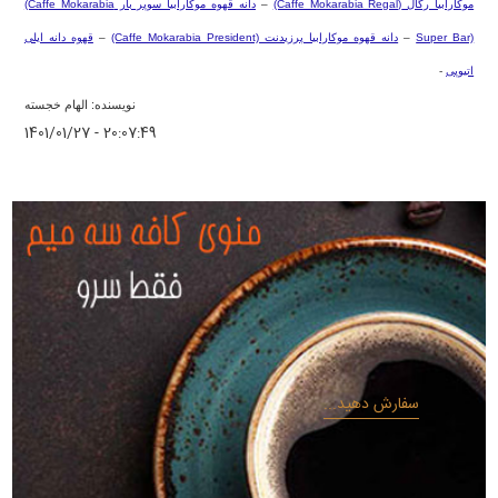
موکارابیا رگال
(Caffe Mokarabia Regal)
–
دانه قهوه موکارابیا سوپر بار
(Caffe Mokarabia
Super Bar)
–
دانه قهوه موکارابیا پرزیدنت
(Caffe Mokarabia President)
–
قهوه دانه ایلی
اتیوپی
-
نویسنده: الهام خجسته
1401/01/27 - 20:07:49
سفارش دهید...