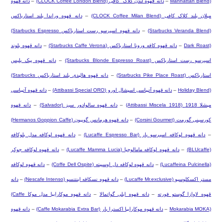
Manhattan Blend)
–
دانه قهوه لندن کلاک کافی
(CLOCK Coffee London Blend)
–
دانه قهوه
میلان بلند کلاک کافی
(CLOCK Coffee Milan Blend)
–
دانه قهوه وراندا بلند استارباکس
(Starbucks Veranda Blend)
–
دانه قهوه اسپرسو رست استارباکس
(Starbucks Espresso
Dark Roast)
–
دانه قهوه کافه ورونا استارباکس
(Starbucks Caffe Verona)
–
دانه قهوه بلوند
اسپرسو رست استارباکس
(Starbucks Blonde Espresso Roast)
–
دانه قهوه پیک پلیس
استارباکس
(Starbucks Pike Place Roast)
–
دانه قهوه هالیدی بلند استارباکس
(Starbucks
Holiday Blend)
–
دانه قهوه آتیباسی اسپشال اورو
(Attibassi Special ORO)
–
دانه قهوه آتیباسی
میشلا 1918
(Attibassi Miscela 1918)
–
دانه قهوه سالوادور سبز
(Salvador)
–
دانه قهوه
کورسینی گورمت
(Corsini Gourmet)
–
دانه قهوه هرمانس گوپیون
(Hermanos Goppion Caffe)
–
دانه قهوه لوکافه اسپرسو بار
(Lucaffe Espresso Bar)
–
دانه قهوه لوکافه مدل بلوکافه
(BLUcaffe)
–
دانه قهوه لوکافه مامالوچیا
(Lucaffe Mamma Lucia)
–
دانه قهوه لوکافه جوکر
(Lucaffeina Pulcinella)
–
دانه قهوه لوکافه دل اوسپیته
(Coffe Dell Ospite)
–
دانه قهوه لوکافه
مستر اکسکلوسیو
(Lucaffe Mr.exclusive)
–
دانه قهوه نسکافه اینتنسو
(Nescafe Intenso)
–
دانه
قهوه لاوازا گوستو فورته
–
دانه قهوه ایلی گواتمالا
–
دانه قهوه موکارابیا مدل موکا
(Caffe
Mokarabia MOKA)
–
دانه قهوه موکارابیا اکسترا بار
(Caffe Mokarabia Extra Bar)
–
دانه قهوه