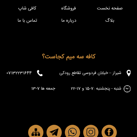
صفحه نخست
فروشگاه
کافی شاپ
بلاگ
درباره ما
تماس با ما
کافه سه میم کجاست؟
شیراز – خیابان فردوسی تقاطع رودکی
07132231644
شنبه - پنجشنبه :7-15 و 17-22 جمعه ها 7-13