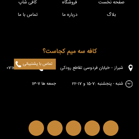
صفحه نخست
فروشگاه
کافی شاپ
بلاگ
درباره ما
تماس با ما
کافه سه میم کجاست؟
تماس با پشتیبانی
شیراز – خیابان فردوسی تقاطع رودکی
07132231644
شنبه - پنجشنبه :7-15 و 17-22 جمعه ها 7-13