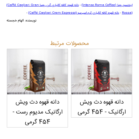
اینتنسو روما
(Intenso Roma Coffee)
-
دانه قهوه کافه کالیاری گرن روسا
(Caffé Cagliari Gran
Rossa)
-
دانه قهوه کافه کالیاری کرم اسپرسو
(Caffé Cagliari Crem Espresso)
-
نویسنده: الهام خجسته
محصولات مرتبط
دانه قهوه دث ویش
دانه قهوه دث ویش
د
ارگانیک - 454 گرمی
ارگانیک مدیوم رست -
454 گرمی