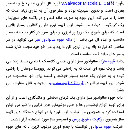
.قهوه
S.Salvador Miscela Di Caffé
اورجینال دارای طعم تلخ و منحصر
بفردی است و بدون اسیدیته بوده و عطر قوی آن به قدری زیاد است که
فضا را پر می کند. این قهوه به صورت دانه کامل و در پاکت های سوپاپدار
یک کیلوگرمی عرضه می شود. این قهوه قوی دارای کافئین بسیار بالایی
است که برای شروع یک روز پر انرژی و برای سرو در کنار صبحانه بسیار
مناسب و ایده آل می باشد. از
دانه قهوه سالوادور سبز
می توانید در هر
ساعتی که نیاز به بالا بردن انرژی تان دارید و می خواهید مجدد شارژ شده
و سر حال بیاید کاملا مناسب است.
.دانه
قهوه مارک
سالوادور سبز دارای طعمی کلاسیک با تلخی نسبتا زیاد می
باشد و یک قهوه ای است که به راحتی می تواند روبوستا دوستان را راضی
کرده و به عنوان یک هدیه بسیار خوشحال کننده برای آنها محسوب می
شود. این قهوه بینظیر در
فروشگاه قهوه سه میم
موجود و قابل سفارش می
باشد.
.دانه قهوه سالوادور سبز دارای یک کرمای مخملی و ماندگاری است و از آن
برای تهیه انواع نوشیدنی ها و حتی نوشیدنی های ترکیبی با شیر می توان
استفاده کرد و همچنین می توانید این قهوه را در انواع دستگاه های قهوه
ساز همچون
موکاپات
،
فرنچ پرس
و اسپرسو ساز مورد استفاده قرار دهید.
.شرکت
قهوه سالوادور
توانسته با جمع آوری مرغوب ترین دانه های قهوه