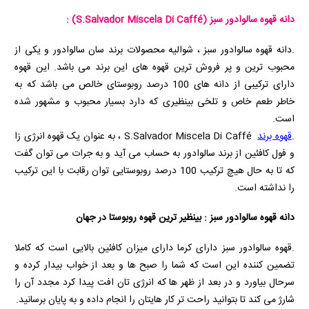
دانه قهوه سالوادور سبز
(S.Salvador Miscela Di Caffé)
:
.دانه قهوه سالوادور سبز ، شوالیه محصولات برند سان سالوادور و یکی از
محبوب ترین و پر فروش ترین قهوه های این برند می باشد. این قهوه
دارای ترکیبی از دانه های 100 درصد روبوستای خالص می باشد که به
خاطر طعم خاص و تلخی بینظیری که دارد بسیار محبوب و مشهور شده
است.
.
قهوه برند
S.Salvador Miscela Di Caffé
، به عنوان یک قهوه انرژی زا
و فول کافئین از برند سالوادور به حساب می آید و به جرات می توان گفت
که تا به حال هیچ ترکیب 100 درصد روبوستایی توان رقابت با این ترکیب
را نداشته است.
دانه قهوه سالوادور سبز : بینظیر ترین قهوه روبوستا در جهان
.قهوه سالوادور سبز دارای کرما دارای میزان کافئین بالایی است که کاملا
تضمین کننده این است که شما را صبح ها و بعد از خواب بیدار کرده و
سرحال بیاورد و در بعد از ظهر ها که انرژی تان افت پیدا کرد مجدد آن را
شارژ می کند تا بتوانید راحت تر کار هایتان را انجام داده و به پایان برسانید.