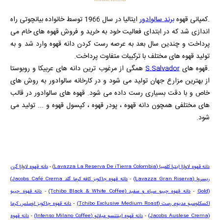
.کمپانی قهوه
برند سالوادور
ایتالیا در سال 1966 توسط خانواده بیانچوتی راه
اندازی شد که در ابتدای فعالیت خود به خرید و فروش قهوه های خام می
پرداخت و چندین سال بعد به عرصه رست کردن دانه قهوه وارد شد و به
تولید قهوه های مختلف با ترکیبات متفاوت پرداخت.
.قهوه های
S.Salvador
همگی از مرغوب ترین دانه های عربیکا و روبوستا
از بهترین مزارع جهان تولید می شود و در کارخانه سالوادور به روش های
خاص و با دقت بسیاری رست داده می شود. قهوه های سالوادور در قالب
های مختلفی همچون دانه قهوه ، پودر قهوه ، کپسول قهوه و ... تولید می
شود.
دانه قهوه لاوازا ایترا کلمبیا
(Lavazza La Reserva De iTierra Colombia)
-
دانه قهوه لاوازا گرن
ریسروا
(Lavazza Gran Riserva)
-
دانه قهوه جاکوبز کافه کرما گلد
(Jacobs Café Crema
Gold)
-
دانه قهوه چیبو سیاه و سفید
(Tchibo Black & White Coffee)
-
دانه قهوه چیبو
اکسکلوسیو مدیوم رست
(Tchibo Exclusive Medium Roast)
-
دانه قهوه جاکوبز اوسلس کرما
(Jacobs Auslese Crema)
-
دانه قهوه اینتنسو میلانو
(Intenso Milano Coffee)
-
د
انه قهوه