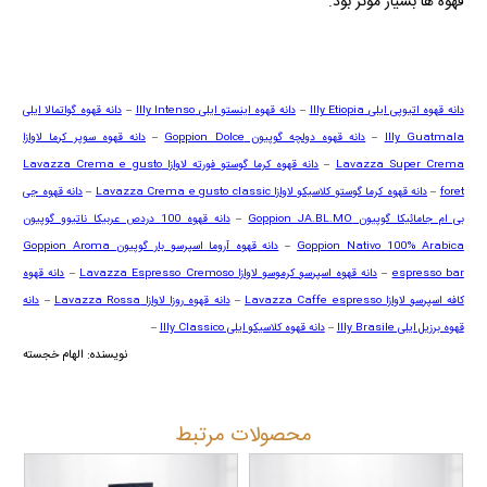
قهوه ها بسیار موثر بود.
دانه قهوه اتیوپی ایلی
Illy Etiopia
–
دانه قهوه اینستو ایلی
Illy Intenso
–
دانه قهوه گواتمالا ایلی
Illy Guatmala
–
دانه قهوه دولچه گوپیون
Goppion Dolce
–
دانه قهوه سوپر کرما لاوازا
Lavazza Super Crema
–
دانه قهوه کرما گوستو فورته لاوازا
Lavazza Crema e gusto
foret
–
دانه قهوه کرما گوستو کلاسیکو لاوازا
Lavazza Crema e gusto classic
–
دانه قهوه جی
بی ام جامائیکا گوپیون
Goppion JA.BL.MO
–
دانه قهوه 100 دردص عربیکا ناتیوو گوپیون
Goppion Nativo 100% Arabica
–
دانه قهوه آروما اسپرسو بار گوپیون
Goppion Aroma
espresso bar
–
دانه قهوه اسپرسو کرموسو لاوازا
Lavazza Espresso Cremoso
–
دانه قهوه
کافه اسپرسو لاوازا
Lavazza Caffe espresso
–
دانه قهوه روزا لاوازا
Lavazza Rossa
–
دانه
قهوه برزیل ایلی
Illy Brasile
–
دانه قهوه کلاسیکو ایلی
Illy Classico
–
نویسنده: الهام خجسته
محصولات مرتبط