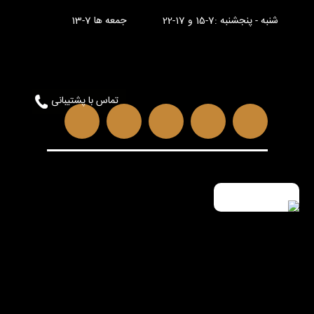
شنبه - پنجشنبه :7-15 و 17-22 جمعه ها 7-13
تماس با پشتیبانی