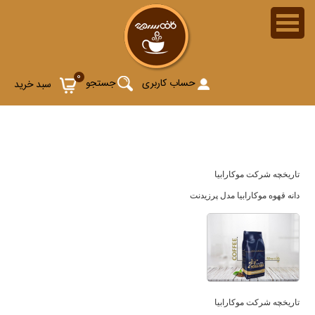
دانه قهوه موکارابیا پرزیدنت (Caffe Mokarabia President)
0
حساب کاربری
جستجو
سبد خرید
تاریخچه شرکت موکارابیا
دانه قهوه موکارابیا مدل پرزیدنت
تاریخچه شرکت موکارابیا