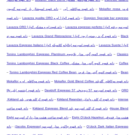
قرمز
Mokaflor rossa
–
دانه قهوه موکافلور آبی
–
دانه قهوه اسپیشال بار اسپرسو گوپیون
Goppion Speciale bar espresso
–
دانه قهوه لاوازا اورو
Lavazza qualita ORO
–
دانه قهوه
اسپرسو پرفتو لاوازا
Lavazza espresso perfetto
–
دانه قهوه اورو مشکی لاوازا
Lavazza ORO
Black
–
دانه قهوه گرند ریستورازیون لاوازا
Lavazza Grand Ristorazione
–
دانه قهوه سورته
لاوازا
Lavazza Suerte
–
دانه قهوه اسپرسو ایتالیانو کلاسیکو لاوازا
Lavazza Espresso Italiano
Classico
–
دانه قهوه لامبورگینی مدل پلاتینیوم
Tonino Lamborghini Espresso Plantinum
Coffee
–
دانه قهوه لامبورگینی مدل مشکی
Tonino Lamborghini Espresso Black Coffee
Bean
–
دانه قهوه لامبورگینی مدل قرمز
Tonino Lamborghini Espresso Red Coffee Bean
–
دانه قهوه موکافلور گلدبلند
Mokaflor Gold Blend Coffee
–
دانه قهوه موکافلور اورو
Mokaflor
ORO
–
دانه قهوه اسپرسو 57 دیویدوف
Davidoff Espresso 57
–
دانه قهوه اینتنسو ایلی
Illy
intense
–
دانه قهوه کرکلند رواندان
Kirkland Rwandan
–
دانه قهوه کرکلند هوس بلند
Kirkland
House Blend
-
دانه قهوه کرکلند اسپرسو بلند
Kirkland Espresso Blend
–
دانه قهوه ساعت
هشت مدل فندوقی
Eight O’clock Hazelnut
–
دانه قهوه ساعت هشت مدل دارک اسپرسو
Eight
O’clock Dark Italian Espresso
–
دانه قهوه جاکوبز مدل اسپرسو
(Jacobs Espresso)
-
دانه