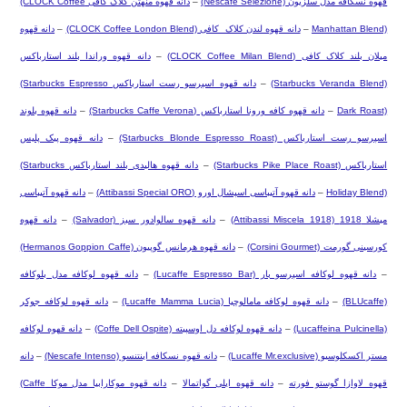
قهوه نسکافه مدل سلزیون
(Nescafe Selezione)
–
دانه قهوه منهتن کلاک کافی
(CLOCK Coffee
Manhattan Blend)
–
دانه قهوه لندن کلاک کافی
(CLOCK Coffee London Blend)
–
دانه قهوه
میلان بلند کلاک کافی
(CLOCK Coffee Milan Blend)
–
دانه قهوه وراندا بلند استارباکس
(Starbucks Veranda Blend)
–
دانه قهوه اسپرسو رست استارباکس
(Starbucks Espresso
Dark Roast)
–
دانه قهوه کافه ورونا استارباکس
(Starbucks Caffe Verona)
–
دانه قهوه بلوند
اسپرسو رست استارباکس
(Starbucks Blonde Espresso Roast)
–
دانه قهوه پیک پلیس
استارباکس
(Starbucks Pike Place Roast)
–
دانه قهوه هالیدی بلند استارباکس
(Starbucks
Holiday Blend)
–
دانه قهوه آتیباسی اسپشال اورو
(Attibassi Special ORO)
–
دانه قهوه آتیباسی
میشلا 1918
(Attibassi Miscela 1918)
–
دانه قهوه سالوادور سبز
(Salvador)
–
دانه قهوه
کورسینی گورمت
(Corsini Gourmet)
–
دانه قهوه هرمانس گوپیون
(Hermanos Goppion Caffe)
–
دانه قهوه لوکافه اسپرسو بار
(Lucaffe Espresso Bar)
–
دانه قهوه لوکافه مدل بلوکافه
(BLUcaffe)
–
دانه قهوه لوکافه مامالوچیا
(Lucaffe Mamma Lucia)
–
دانه قهوه لوکافه جوکر
(Lucaffeina Pulcinella)
–
دانه قهوه لوکافه دل اوسپیته
(Coffe Dell Ospite)
–
دانه قهوه لوکافه
مستر اکسکلوسیو
(Lucaffe Mr.exclusive)
–
دانه قهوه نسکافه اینتنسو
(Nescafe Intenso)
–
دانه
قهوه لاوازا گوستو فورته
–
دانه قهوه ایلی گواتمالا
–
دانه قهوه موکارابیا مدل موکا
(Caffe