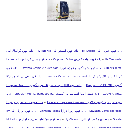
دانه قهوه اتیوپی ایلی
Illy Etiopia
–
دانه قهوه اینستو ایلی
Illy Intenso
–
دانه قهوه گواتمالا ایلی
Illy Guatmala
–
دانه قهوه دولچه گوپیون
Goppion Dolce
–
دانه قهوه سوپر کرما لاوازا
Lavazza
Super Crema
–
دانه قهوه کرما گوستو فورته لاوازا
Lavazza Crema e gusto foret
–
دانه قهوه
کرما گوستو کلاسیکو لاوازا
Lavazza Crema e gusto classic
–
دانه قهوه جی بی ام جامائیکا
گوپیون
Goppion JA.BL.MO
–
دانه قهوه 100 دردص عربیکا ناتیوو گوپیون
Goppion Nativo
100% Arabica
–
دانه قهوه آروما اسپرسو بار گوپیون
Goppion Aroma espresso bar
–
دانه
قهوه اسپرسو کرموسو لاوازا
Lavazza Espresso Cremoso
–
دانه قهوه کافه اسپرسو لاوازا
Lavazza Caffe espresso
–
دانه قهوه روزا لاوازا
Lavazza Rossa
–
دانه قهوه برزیل ایلی
Illy
Brasile
–
دانه قهوه کلاسیکو ایلی
Illy Classico
–
دانه قهوه موکافلور اسپرسو ایتالیانو
Mokaflor
espresso italiano
–
دانه قهوه موکافلور مشکی
Mokaflor Black Blend
–
دانه قهوه موکافلور