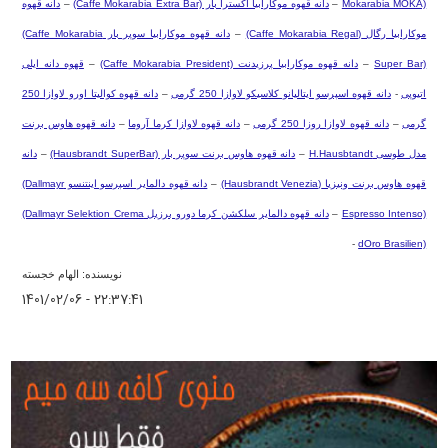
Mokarabia MOKA)
–
دانه قهوه موکارابیا اکسترا بار
(Caffe Mokarabia Extra Bar)
–
دانه قهوه
موکارابیا رگال
(Caffe Mokarabia Regal)
–
دانه قهوه موکارابیا سوپر بار
(Caffe Mokarabia
Super Bar)
–
دانه قهوه موکارابیا پرزیدنت
(Caffe Mokarabia President)
–
قهوه دانه ایلی
اتیوپی
-
دانه قهوه اسپرسو ایتالیانو کلاسیکو لاوازا 250 گرمی
–
دانه قهوه کوالیتا اورو لاوازا 250
گرمی
–
دانه قهوه لاوازا روزا 250 گرمی
–
دانه قهوه لاوازا کرما آروما
–
دانه قهوه هاوس برنت
مدل طوسی
H.Hausbtandt
–
دانه قهوه هاوس برنت سوپر بار
(Hausbrandt SuperBar)
–
دانه
قهوه هاوس برنت ونیزیا
(Hausbrandt Venezia)
–
دانه قهوه دالمایر اسپرسو اینتنسو
(Dallmayr
Espresso Intenso)
–
دانه قهوه دالمایر سلکشن کرما دورو برزیل
(Dallmayr Selektion Crema
-
dOro Brasilien)
نویسنده: الهام خجسته
1401/02/06 - 22:37:41