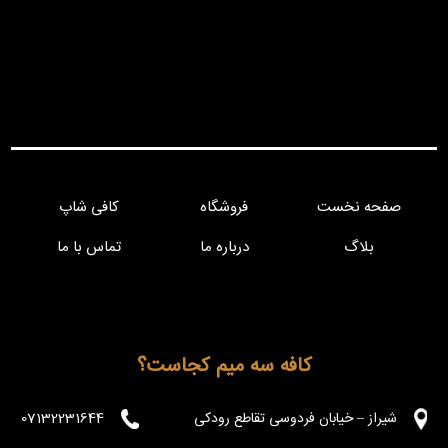
صفحه نخست
فروشگاه
کافی شاپ
بلاگ
درباره ما
تماس با ما
کافه سه میم کجاست؟
شیراز – خیابان فردوسی تقاطع رودکی
07132231644