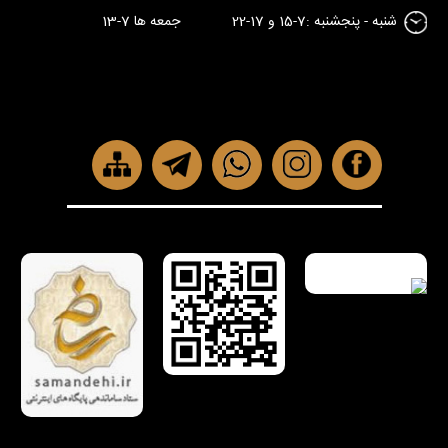
شنبه - پنجشنبه :7-15 و 17-22 جمعه ها 7-13