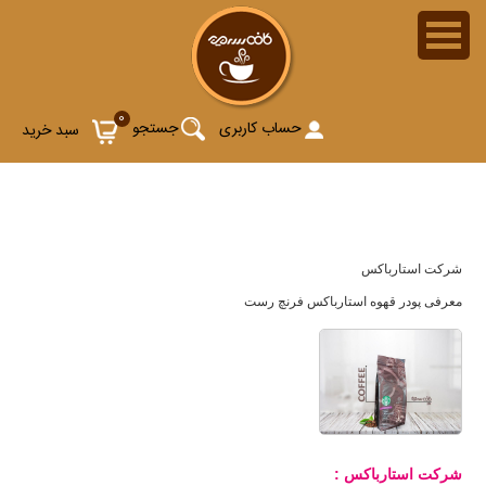
پودر قهوه استارباکس فرنچ رست (Starbucks French Roast)
0
حساب کاربری
جستجو
سبد خرید
شرکت استارباکس
معرفی پودر قهوه استارباکس فرنچ رست
شرکت استارباکس :