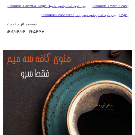
(Starbucks French Roast)
–
پودر قهوه استارباکس کلمبیا
(Starbucks Colombia Single-
Origin)
–
پودر قهوه استارباکس هوس بلند
(Starbucks House Blend)
-
نویسنده: الهام خجسته
1401/04/04 - 19:54:43
سفارش دهید...