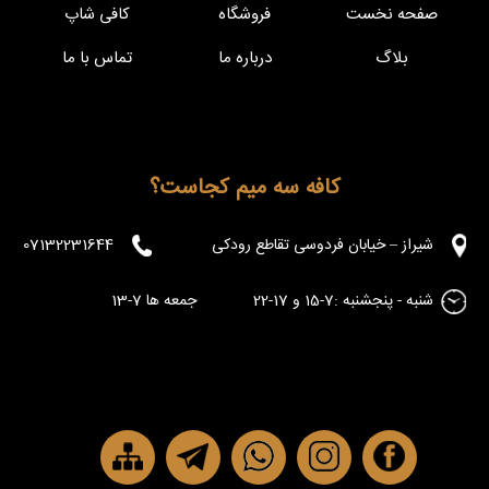
صفحه نخست
فروشگاه
کافی شاپ
بلاگ
درباره ما
تماس با ما
کافه سه میم کجاست؟
شیراز – خیابان فردوسی تقاطع رودکی
07132231644
شنبه - پنجشنبه :7-15 و 17-22 جمعه ها 7-13