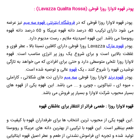
پودر قهوه لاوازا روزا قوطی
(Lavazza Qualita Rossa)
:
.پودر قهوه لاوازا روزا قوطی که در
فروشگاه اینترنتی قهوه سه میم
نیز عرضه
می شود دارای ترکیب 40 درصد دانه قهوه عربیکا و 60 درصد دانه قهوه
روبوستا می باشد. این قهوه اسیدیته ملایم ، رست مدیوم دارد.
.پودر
قهوه مارک
Lavazza
روزا قوطی دارای کافئین نسبتا بالا ، عطر قوی و
غلظت بالایی است و برای شروع یک روز پر انرژی مناسب است. قهوه
لاوازا روزا تلخی متوسطی دارد و حتی برای افرادی که می خواهد به تازگی
نوشیدن قهوه را شروع کنند ، یک
قهوه
عالی و توصیه شده است.
.پودر
قهوه برند
لاوازا روزا قوطی
سه میم
دارای نت های شکلاتی ، کاراملی
، میوه ای ، تنباکویی ، چوبی و ... می باشد. این قهوه یکی از قهوه های
بسیار محبوب شرکت لاوازا و بسیار پر فروش می باشد.
قهوه لاوازا روزا : طعمی فراتر از انتظار برای عاشقان قهوه
.این قهوه یکی از محبوب‌ ترین انتخاب‌ ها برای طرفداران قهوه با کیفیت و
طعم بینظیر است. این قهوه با ترکیبی از بهترین دانه‌ های عربیکا و روبوستا
تولید شده و تجربه‌ ای فراموش‌ نشدنی از طعم و عطر اصیل قهوه ایتالیایی