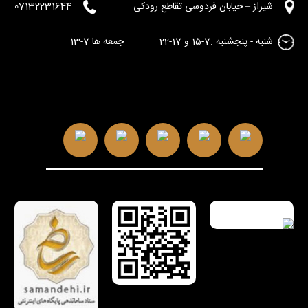
شیراز – خیابان فردوسی تقاطع رودکی
07132231644
شنبه - پنجشنبه :7-15 و 17-22 جمعه ها 7-13