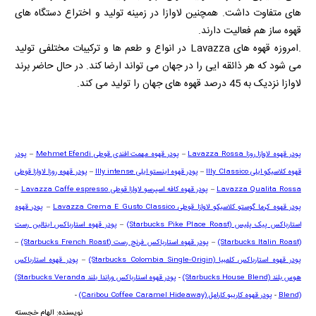
های متفاوت داشت. همچنین لاوازا در زمینه تولید و اختراع دستگاه های
قهوه ساز هم فعالیت دارند.
.امروزه قهوه های
Lavazza
در انواع و طعم ها و ترکیبات مختلفی تولید
می شود که هر ذائقه ایی را در جهان می تواند ارضا کند. در حال حاضر برند
لاوازا نزدیک به 45 درصد قهوه های جهان را تولید می کند.
پودر قهوه لاوازا روزا
Lavazza Rossa
–
پودر قهوه مهمت افندی قوطی
Mehmet Efendi
–
پودر
قهوه کلاسیکو ایلی
Illy Classico
–
پودر قهوه اینستو ایلی
Illy intense
–
پودر قهوه روزا لاوازا قوطی
Lavazza Qualita Rossa
–
پودر قهوه کافه اسپرسو لاوازا قوطی
Lavazza Caffe espresso
–
پودر قهوه کرما گوستو کلاسیکو لاوازا قوطی
Lavazza Crema E Gusto Classico
–
پودر قهوه
استارباکس پیک پلیس
(Starbucks Pike Place Roast)
–
پودر قهوه استارباکس ایتالین رست
(Starbucks Italin Roast)
–
پودر قهوه استارباکس فرنچ رست
(Starbucks French Roast)
–
پودر قهوه استارباکس کلمبیا
(Starbucks Colombia Single-Origin)
–
پودر قهوه استارباکس
هوس بلند
(Starbucks House Blend)
-
پودر قهوه استارباکس وراندا
بلند
(Starbucks Veranda
Blend)
-
پودر قهوه کاریبو کارامل
(Caribou Coffee Caramel Hideaway)
-
نویسنده: الهام خجسته