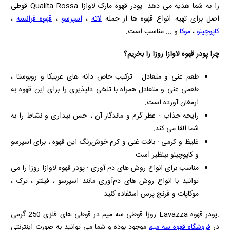
را به شما هدیه می‌ دهد.
پودر قهوه مارک لاوازا
Qualita Rossa
قوطی
اصل برای تهیه انواع قهوه ها از جمله
لاته
،
اسپرسو
،
قهوه فرانسه
،
کاپوچینو
،
موکا
و ... مناسب است.
چرا پودر قهوه لاوازا روزا را بخریم؟
طعم غنی و متعادل : ترکیب خاص دانه‌ های عربیکا و روبوستا ،
طعمی غنی و متعادل همراه با تلخی دلپذیری را برای این قهوه به
ارمغان آورده است.
رایحه جذاب : عطر گرم و ماندگار آن ، حس بیداری و نشاط را به
شما القا می‌ کند.
غلیظ و کرمی : بافت غنی و کرم خوش‌رنگ این قهوه ، برای اسپرسو
و کاپوچینو بینظیر است.
مناسب برای انواع روش‌ های دم‌ آوری : پودر قهوه لاوازا روزا را می‌
توانید با انواع روش‌ های دم‌آوری مانند اسپرسو ، فیلتر ، ترک ،
موکاپات و فرنچ پرس استفاده کنید.
.پودر قهوه Lavazza روزا قوطی سه میم در قوطی های فلزی 250 گرمی
در
فروشگاه قهوه سه میم
موجود بوده و شما می توانید به صورت اینترنتی