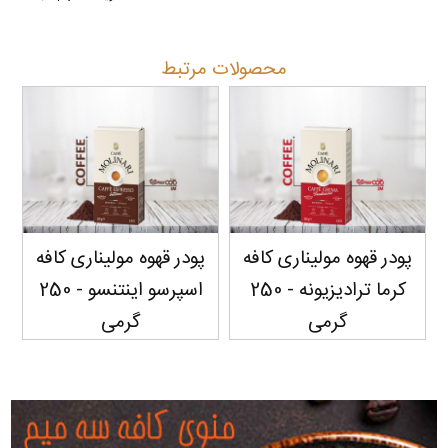
محصولات مرتبط
ا
پودر قهوه مولیناری کافه
پودر قهوه مولیناری کافه
کرما ترادیزیونه - 250
اسپرسو اینتنسو - 250
در
گرمی
گرمی