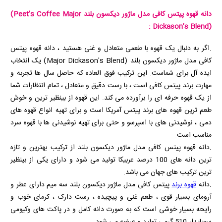
دانه قهوه پیتس کافی مدل ماژور دیکسون بلند
(Peet’s Coffee Major
:
Dickason’s Blend)
.اگر به دنبال یک قهوه با طعمی متعادل و غنی هستید ، دانه قهوه پیتس
کافی مدل ماژور دیکسون بلند (Major Dickason's Blend) یک انتخاب
ایده‌ آل برای شماست. این ترکیب فوق‌ العاده که حاصل سال‌ ها تجربه و
مهارت برند پیتس کافی است ، با رست دقیق و متعادل ، تمام انتظارات شما
از یک قهوه حرفه‌ ای را برآورده می‌ کند.
این قهوه از بینظیر ترین و خوش
طعم ترین قهوه های برند پیتس آمریکا است و برای تهیه انواع قهوه های
دمی ، نوشیدنی های با اسپرسو و حتی برای تهیه نوشیدنی ها با قهوه سرد
مناسب است.
.دانه قهوه پیتس کافی مدل ماژور دیکسون بلند از ترکیب بهترین و تازه
ترین دانه های 100 درصد عربیکا تولید می شود و دارای یکی از بینظیر
ترین ترکیب های جهان می باشد.
.دانه
قهوه برند
پیتس کافی مدل ماژور دیکسون بلند سه میم دارای عطر و
آرومای بسیار قوی ، طعم غنی و پیچیده ، رست دارک ، کرمای خوب و
رایحه بسیار خوشی است که به صورت دانه کامل و در پاکت های وکیومی
سوپاپدار 510 گرمی تولید و عرضه می شود.