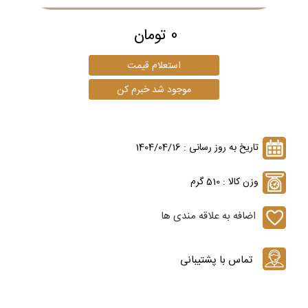
0 تومان
تاریخ به روز رسانی : 1404/04/16
وزن کالا : 510 گرم
اضافه به علاقه مندی ها