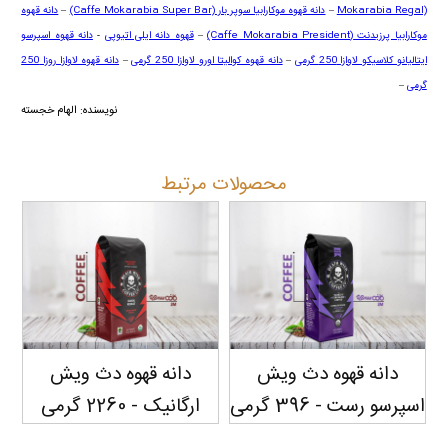
Mokarabia Regal)
–
دانه قهوه موکارابیا سوپر بار
(Caffe Mokarabia Super Bar)
–
دانه قهوه
موکارابیا پرزیدنت
(Caffe Mokarabia President)
–
قهوه دانه ایلی اتیوپی
-
دانه قهوه اسپرسو
ایتالیانو کلاسیکو لاوازا 250 گرمی
–
دانه قهوه کوالیتا اورو لاوازا 250 گرمی
–
دانه قهوه لاوازا روزا 250
گرمی
–
نویسنده: الهام خجسته
محصولات مرتبط
دانه قهوه دث ویش
دانه قهوه دث ویش
اسپرسو رست - 396 گرمی
ارگانیک - 2260 گرمی