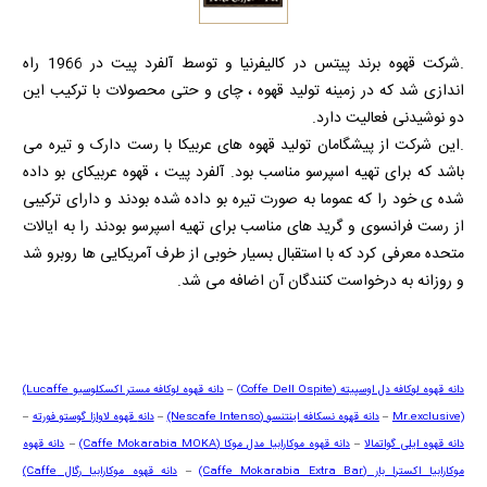
.شرکت قهوه برند پیتس در کالیفرنیا و توسط آلفرد پیت در 1966 راه
اندازی شد که در زمینه تولید قهوه ، چای و حتی محصولات با ترکیب این
دو نوشیدنی فعالیت دارد.
.این شرکت از پیشگامان تولید قهوه های عربیکا با رست دارک و تیره می
باشد که برای تهیه اسپرسو مناسب بود. آلفرد پیت ، قهوه عربیکای بو داده
شده ی خود را که عموما به صورت تیره بو داده شده بودند و دارای ترکیبی
از رست فرانسوی و گرید های مناسب برای تهیه اسپرسو بودند را به ایالات
متحده معرفی کرد که با استقبال بسیار خوبی از طرف آمریکایی ها روبرو شد
و روزانه به درخواست کنندگان آن اضافه می شد.
دانه قهوه لوکافه دل اوسپیته
(Coffe Dell Ospite)
–
دانه قهوه لوکافه مستر اکسکلوسیو
(Lucaffe
Mr.exclusive)
–
دانه قهوه نسکافه اینتنسو
(Nescafe Intenso)
–
دانه
قهوه لاوازا گوستو فورته
–
دانه قهوه ایلی گواتمالا
–
دانه قهوه موکارابیا مدل موکا
(Caffe Mokarabia MOKA)
–
دانه قهوه
موکارابیا اکسترا بار
(Caffe Mokarabia Extra Bar)
–
دانه قهوه موکارابیا رگال
(Caffe