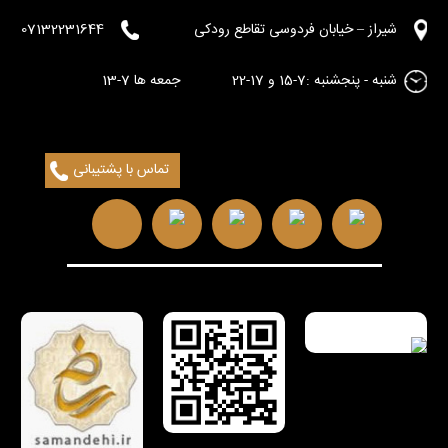
شیراز – خیابان فردوسی تقاطع رودکی
07132231644
شنبه - پنجشنبه :7-15 و 17-22 جمعه ها 7-13
تماس با پشتیبانی