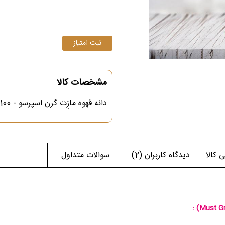
مشخصات کالا
دانه قهوه مازِت گرن اسپرسو - 100% روبوستا - رست مدیوم - 1000 گرمی
کالا
دیدگاه کاربران
(2)
سوالات متداول
:
(Must G