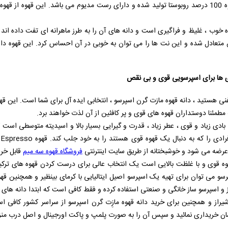
.دانه قهوه مازِت گرن اسپرسو از دانه های قهوه 100 درصد روبوستا تولید شده و دارای رست مدیوم می باشد. ای
خوب ، غلیظ و فراگیری است و دانه های آن را به طرز ماهرانه ای تفت داده اند 
 متعادل شده و این نت ها را می توان به خوبی در آن احساس کرد. این قهوه د
ای ها برای اسپرسویی قوی و بی نقص
ی هستید ، دانه قهوه مازت گرن اسپرسو ، انتخابی ایده‌ آل برای شما است. این قهوه 
 مطمئنا دوستداران قهوه های قوی و پر کافئین از آن لذت خواهند برد.
ادی زیاد و قوی ، عطر زیاد ، قدرت و گیرایی بسیار بالا و اسیدیته متوسطی است
رادی را که به دنبال یک قهوه قوی هستند را به خود جلب کند. قهوه
 Espresso
 عرضه می شود و خوشبختانه از طریق سایت اینترنتی
فروشگاه قهوه سه میم
قابل خری
هوه قوی و با غلظت بالایی است یک انتخاب عالی برای درست کردن قهوه های ترک
رسو می توان برای تهیه یک اسپرسو اصیل ایتالیایی با کرمای بینظیر و همچنین قهو
ز و اسپرسو ساز خانگی و صنعتی استفاده کرده و فقط کافی است که ابتدا دانه های آ
 شیراز و همچنین برای خرید دانه قهوه مازِت گرن اسپرسو از سراسر کشور کافی 
سان خریداری نمائید و سپس آن را به صورت پلمپ و پاکت اورجینال و اصل درب منز