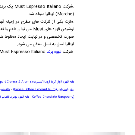
.شرکت
Must Espresso Italiano
یک برند
(Marche)
ایتالیا متولد شد.
.مازِت یکی از شرکت های مطرح در زمینه قهو
نوشیدن قهوه های
Must
می توان طعم واقعی ا
صورت تخصصی و در نهایت ایجاد مخلوط ها و
ایتالیا نسل به نسل منتقل می شود.
.شرکت
قهوه برند
Must Espresso Italiano
دانه قهوه لاوازا کرما آروما اکسپرت
(Lavazza Expert Crema & Aroma)
بونز رام نارگیل
(Bones Coffee Coconut Rum)
-
دانه قهو
Coffee Chocolate Raspberry)
-
دانه قهوه بونز ماکامانیا