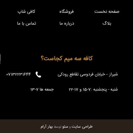
صفحه نخست
فروشگاه
کافی شاپ
بلاگ
درباره ما
تماس با ما
کافه سه میم کجاست؟
شیراز – خیابان فردوسی تقاطع رودکی
07132231644
شنبه - پنجشنبه :7-15 و 17-22 جمعه ها 7-13
طراحی سایت
سئو
بهار آرام
و
توسط