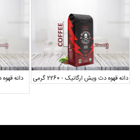
سپرسو رست - 396
دانه قهوه دث ویش ارگانیک - 2260 گرمی
دانه قهوه 
سفارش دهید...
سفارش دهید...
سفارش دهید...