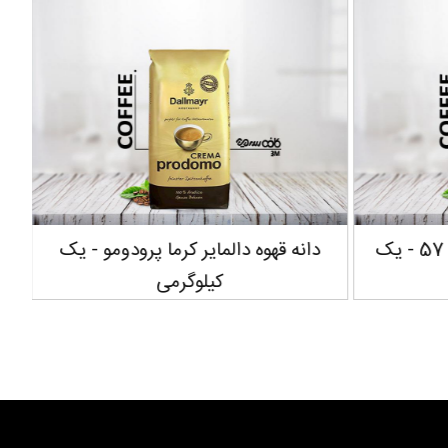
دانه قهوه دیویدوف اسپرسو 57 - یک
دانه قهوه دالمایر کرما پرودومو - یک
دان
کیلوگرمی