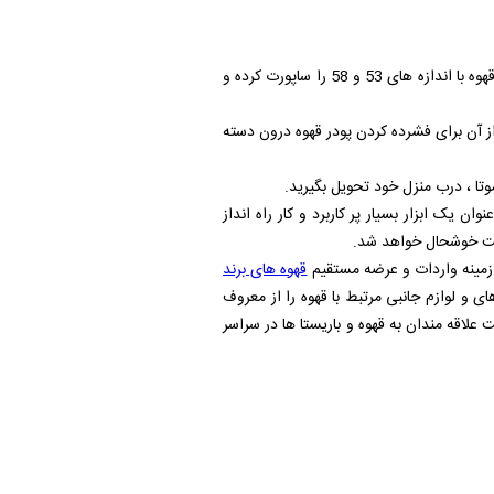
.تمپر دو قطر موتا از جنس آلومینیوم بوده و دارای دو قطر 53 میلی لیتر و 58 میلی لیتر می باشد یعنی می تواند هر سینی فیلتر قهوه با اندازه های 53 و 58 را ساپورت کرده و
ز آن برای فشرده کردن پودر قهوه درون دسته
تا ، درب منزل خود تحویل بگیرید.
ان یک ابزار بسیار پر کاربرد و کار راه انداز
ایت خوشحال خواهد شد.
زمینه واردات و عرضه مستقیم
قهوه های برند
 و لوازم جانبی مرتبط با قهوه را از معروف
لاقه مندان به قهوه و باریستا ها در سراسر