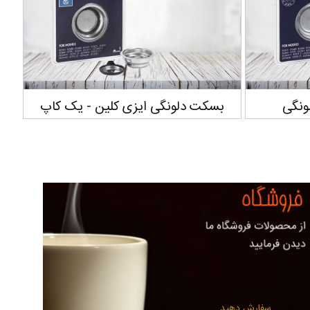
ونگی ایزی کلین - یک کاپ
فلاسک دو منظوره استنلی ک
1/06 لیتر
سفارش دهید...