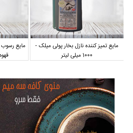
زل بخار پولی میلک -
مایع رسوب زدا دلونگی برای دستگاه 
قهوه ساز - 500 میلی لیتر
سفارش دهید...