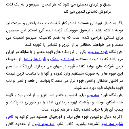
عمیق و کرمای مخملی می‌ شود که هر فنجان اسپرسو را به یک لذت
فراموش‌ نشدنی تبدیل می‌ کند.
.اگر به دنبال قهوه‌ ای هستید که در کنار کیفیت بالا ، به راحتی و سرعت نیز
توجه داشته باشد ، کپسول موونپیک گزینه‌ ایده‌ آلی است. این محصول
برای کسانی طراحی شده است که به طعم کلاسیک اسپرسو اهمیت می‌
دهند و می‌ خواهند لحظاتی پر از انرژی و شادابی را تجربه کنند.
.فروشگاه
قهوه سه میم
یکی از فروشگاه های قهوه معتبر و با سابقه در ایران
می باشد که به عرضه مستقیم
قهوه های مارک
و
قهوه های اصل
از معروف
ترین شرکت های تولید کننده قهوه در جهان می پردازد. فروشگاه سه میم
این قهوه ها را به صورت مستقیم وارد نموده و آنها را با مناسب ترین قیمت
در اختیار عاشقان واقعی قهوه قرار می دهد تا بتوانند از طعم واقعی و ناب
قهوه دلخواه خود بهره مند شوند.
.فروشگاه قهوه
سه میم
برای اطمینان خاطر شما عزیزان از اصل بودن قهوه
ها ، امکان عودت و برگشت قهوه خریداری شده را در صورتی که پاکت و
پلمپ آن باز یا خراب نشده باشد ، فراهم نموده است.
.اگر به دنبال نوشیدن قهوه های برند و اورجینال هستید می توانید به
کافی
شاپ سه میم
تشریف بیاورید. کافی شاپ
سه میم شیراز
از معدود کافی