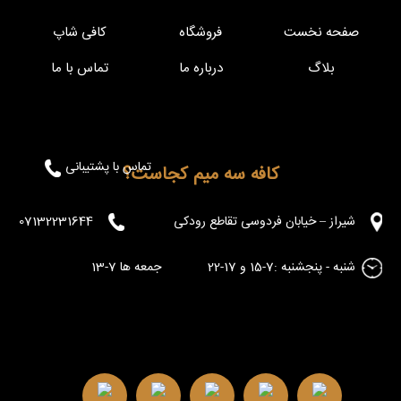
صفحه نخست
فروشگاه
کافی شاپ
بلاگ
درباره ما
تماس با ما
تماس با پشتیبانی
کافه سه میم کجاست؟
شیراز – خیابان فردوسی تقاطع رودکی
07132231644
شنبه - پنجشنبه :7-15 و 17-22 جمعه ها 7-13