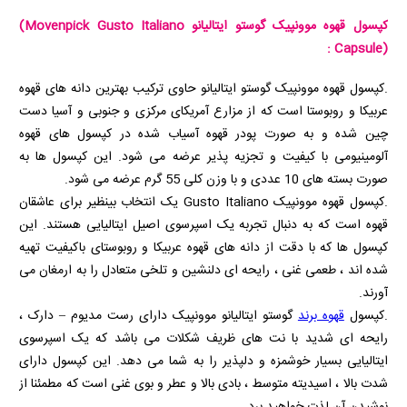
کپسول قهوه موونپیک گوستو ایتالیانو
(Movenpick Gusto Italiano
:
Capsule)
.کپسول قهوه موونپیک گوستو ایتالیانو حاوی ترکیب بهترین دانه های قهوه
عربیکا و روبوستا است که از مزارع آمریکای مرکزی و جنوبی و آسیا دست
چین شده و به صورت پودر قهوه آسیاب شده در کپسول های قهوه
آلومینیومی با کیفیت و تجزیه پذیر عرضه می شود. این کپسول ها به
صورت بسته های 10 عددی و با وزن کلی 55 گرم عرضه می شود.
.کپسول قهوه موونپیک Gusto Italiano یک انتخاب بینظیر برای عاشقان
قهوه است که به دنبال تجربه‌ یک اسپرسوی اصیل ایتالیایی هستند. این
کپسول‌ ها که با دقت از دانه‌ های قهوه عربیکا و روبوستای باکیفیت تهیه
شده‌ اند ، طعمی غنی ، رایحه‌ ای دلنشین و تلخی متعادل را به ارمغان می‌
آورند.
.کپسول
قهوه برند
گوستو ایتالیانو موونپیک دارای رست مدیوم – دارک ،
رایحه ای شدید با نت های ظریف شکلات می باشد که یک اسپرسوی
ایتالیایی بسیار خوشمزه و دلپذیر را به شما می دهد. این کپسول دارای
شدت بالا ، اسیدیته متوسط ، بادی بالا و عطر و بوی غنی است که مطمئنا از
نوشیدن آن لذت خواهید برد.