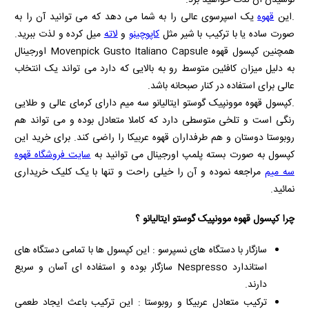
.این
قهوه
یک اسپرسوی عالی را به شما می دهد که می توانید آن را به
صورت ساده یا با ترکیب با شیر مثل
کاپوچینو
و
لاته
میل کرده و لذت ببرید.
همچنین کپسول قهوه
Movenpick Gusto Italiano Capsule
اورجینال
به دلیل میزان کافئین متوسط رو به بالایی که دارد می تواند یک انتخاب
عالی برای استفاده در کنار صبحانه باشد.
.کپسول قهوه موونپیک گوستو ایتالیانو سه میم دارای کرمای عالی و طلایی
رنگی است و تلخی متوسطی دارد که کاملا متعادل بوده و می تواند هم
روبوستا دوستان و هم طرفداران قهوه عربیکا را راضی کند. برای خرید این
کپسول به صورت بسته پلمپ اورجینال می توانید به
سایت فروشگاه قهوه
سه میم
مراجعه نموده و آن را خیلی راحت و تنها با یک کلیک خریداری
نمائید.
چرا کپسول قهوه موونپیک گوستو ایتالیانو ؟
سازگار با دستگاه‌ های نسپرسو : این کپسول‌ ها با تمامی دستگاه‌ های
استاندارد Nespresso سازگار بوده و استفاده‌ ای آسان و سریع
دارند.
ترکیب متعادل عربیکا و روبوستا : این ترکیب باعث ایجاد طعمی