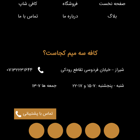
صفحه نخست
فروشگاه
کافی شاپ
بلاگ
درباره ما
تماس با ما
کافه سه میم کجاست؟
شیراز – خیابان فردوسی تقاطع رودکی
07132231644
شنبه - پنجشنبه :7-15 و 17-22 جمعه ها 7-13
تماس با پشتیبانی