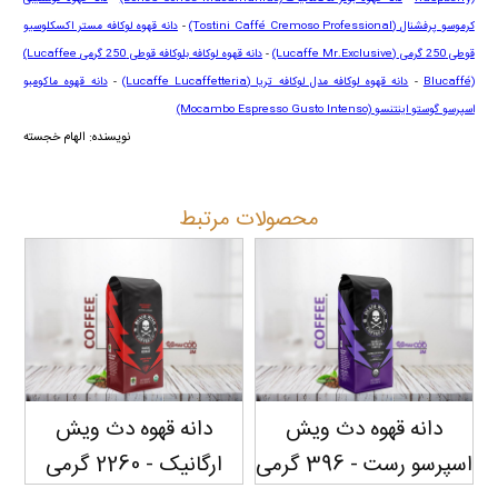
کرموسو پرفشنال
(Tostini Caffé Cremoso Professional)
-
دانه قهوه لوکافه مستر اکسکلوسیو
قوطی 250 گرمی
(Lucaffe Mr.Exclusive)
-
دانه قهوه لوکافه بلوکافه قوطی 250 گرمی
(Lucaffee
Blucaffé)
-
دانه قهوه لوکافه مدل لوکافه تریا
(Lucaffe Lucaffetteria)
-
دانه قهوه ماکومبو
اسپرسو گوستو اینتنسو
(Mocambo Espresso Gusto Intenso)
نویسنده: الهام خجسته
محصولات مرتبط
دانه قهوه دث ویش
دانه قهوه دث ویش
اسپرسو رست - 396 گرمی
ارگانیک - 2260 گرمی