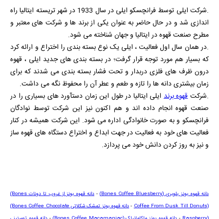
.شرکت ایلی توسط فرانچسکو ایلی در سال 1933 در شهر تریسته ایتالیا راه
اندازی شد و در حال حاضر به عنوان یکی از برند ها و شرکت های معتبر و
مطرح صنعت قهوه در ایتالیا و جهان شناخته می شود.
.در همان سال اول فعالیت ، ایلی یک نوع بسته بندی را اختراع و ارائه کرد
که بسیار هم مورد توجه قرار گرفت؛ در بسته بندی های جدید ایلی ، قهوه
درون ظرف های فلزی دربدار و تحت فشار بسته بندی می شدند که برای
زمان بیشتری دانه ها را تازه و طعم و عطر آن را محفوظ نگه می داشت.
.شرکت
قهوه برند
ایلی ایتالیا در طول این زمان دستآورد های بسیاری را در
صنعت قهوه انجام داده اند و هم اکنون نیز این شرکت توسط نوادگان
فرانچسکو و به صورت خانوادگی اداره می شود. این شرکت همیشه در کنار
فعالیت های خود به فعالیت در جهت ابداع و اختراع دستگاه های قهوه ساز
و نیز به روز کردن دانش خود می پردازد.
دانه قهوه بونز بلوبری
(Bones Coffee Bluesberry)
-
دانه قهوه بونز از غروب تا دونات
(Bones
Coffee From Dusk Till Donuts)
-
دانه قهوه بونز تمشک شکلاتی
(Bones Coffee Chocolate
Raspberry)
-
دانه قهوه بونز ماکامانیاک
(Bones Coffee Macamaniac)
-
دانه قهوه توستینی