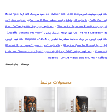
دانه قهوه موونپیک اسپرسو
(Mövenpick Espresso)
-
دانه قهوه موونپیک کافه کرما
(Mövenpick
Caffé Crema)
-
دانه قهوه کاریبو لیکشور
(Caribou Coffee Lakeshore)
-
دانه قهوه استارباکس
اسپرسو رست
(Starbucks Espresso Roast)
-
دانه قهوه لیون وانیل ماکادمیا
(Lion Coffee
Vanilla Macadamia)
-
دانه قهوه لوکافه وندینگ پرمیوم
(Lucaffe Vending Premium)
-
دانه قهوه گوپیون جی بی ام جامائیکا سیلندر سه کیلویی
(Goppion JA.BL.MO)
-
دانه قهوه گوپیون
کوالیتا روزا
(Goppion Qualita Rossa)
-
دانه قهوه کورسینی سوپر کرموسو
(Corsini Super
Cremoso)
-
دانه قهوه جابلوم 100% جامائیکا بلو مانتین کلاسیک رست
(Jablum Classic
-
Roasted 100% Jamaica Blue Mountain Coffee)
نویسنده: الهام خجسته
محصولات مرتبط