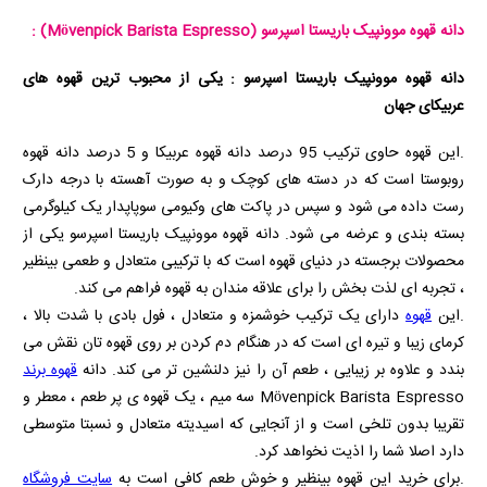
دانه قهوه موونپیک باریستا اسپرسو
(Mövenpick Barista Espresso)
:
دانه قهوه موونپیک باریستا اسپرسو : یکی از محبوب ترین قهوه های
عربیکای جهان
.این قهوه حاوی ترکیب 95 درصد دانه قهوه عربیکا و 5 درصد دانه قهوه
روبوستا است که در دسته های کوچک و به صورت آهسته با درجه دارک
رست داده می شود و سپس در پاکت های وکیومی سوپاپدار یک کیلوگرمی
بسته بندی و عرضه می شود.
دانه قهوه موونپیک باریستا اسپرسو یکی از
محصولات برجسته در دنیای قهوه است که با ترکیبی متعادل و طعمی بینظیر
، تجربه‌ ای لذت‌ بخش را برای علاقه‌ مندان به قهوه فراهم می‌ کند.
.این
قهوه
دارای یک ترکیب خوشمزه و متعادل ، فول بادی با شدت بالا ،
کرمای زیبا و تیره ای است که در هنگام دم کردن بر روی قهوه تان نقش می
بندد و علاوه بر زیبایی ، طعم آن را نیز دلنشین تر می کند. دانه
قهوه برند
Mövenpick Barista Espresso
سه میم ، یک قهوه ی پر طعم ، معطر و
تقریبا بدون تلخی است و از آنجایی که اسیدیته متعادل و نسبتا متوسطی
دارد اصلا شما را اذیت نخواهد کرد.
.برای خرید این قهوه بینظیر و خوش طعم کافی است به
سایت فروشگاه