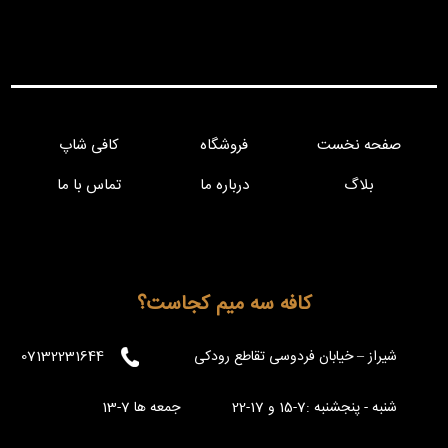
صفحه نخست
فروشگاه
کافی شاپ
بلاگ
درباره ما
تماس با ما
کافه سه میم کجاست؟
شیراز – خیابان فردوسی تقاطع رودکی
07132231644
شنبه - پنجشنبه :7-15 و 17-22 جمعه ها 7-13