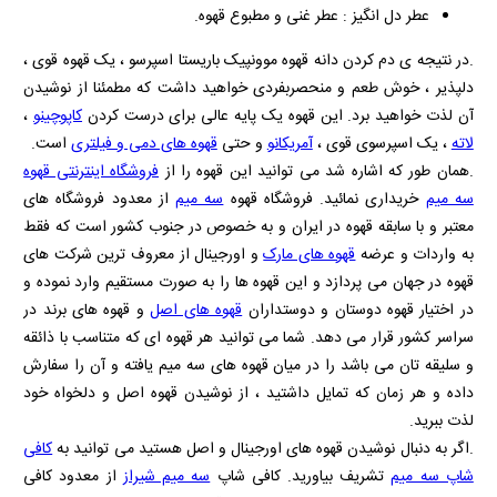
عطر دل‌ انگیز : عطر غنی و مطبوع قهوه.
.در نتیجه ی دم کردن دانه قهوه موونپیک باریستا اسپرسو ، یک قهوه قوی ،
دلپذیر ، خوش طعم و منحصربفردی خواهید داشت که مطمئنا از نوشیدن
آن لذت خواهید برد. این قهوه یک پایه عالی برای درست کردن
کاپوچینو
،
لاته
، یک اسپرسوی قوی ،
آمریکانو
و حتی
قهوه های دمی و فیلتری
است.
.همان طور که اشاره شد می توانید این قهوه را از
فروشگاه اینترنتی قهوه
سه میم
خریداری نمائید. فروشگاه قهوه
سه میم
از معدود فروشگاه های
معتبر و با سابقه قهوه در ایران و به خصوص در جنوب کشور است که فقط
به واردات و عرضه
قهوه های مارک
و اورجینال از معروف ترین شرکت های
قهوه در جهان می پردازد و این قهوه ها را به صورت مستقیم وارد نموده و
در اختیار قهوه دوستان و دوستداران
قهوه های اصل
و قهوه های برند در
سراسر کشور قرار می دهد. شما می توانید هر قهوه ای که متناسب با ذائقه
و سلیقه تان می باشد را در میان قهوه های سه میم یافته و آن را سفارش
داده و هر زمان که تمایل داشتید ، از نوشیدن قهوه اصل و دلخواه خود
لذت ببرید.
.اگر به دنبال نوشیدن قهوه های اورجینال و اصل هستید می توانید به
کافی
شاپ سه میم
تشریف بیاورید. کافی شاپ
سه میم شیراز
از معدود کافی