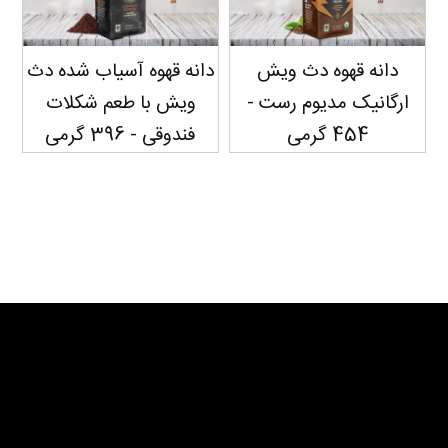
ه دث ویش
دانه قهوه آسیاب شده دث
دانه قهوه دث
یوم رست -
ویش با طعم شکلات
اسپرسو رست - 396 گرمی
فندوقی - 396 گرمی
سفارش دهید...
سفارش دهید...
سفارش دهید...