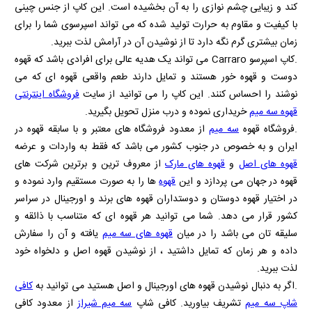
کند و زیبایی چشم نوازی را به آن بخشیده است. این کاپ از جنس چینی
با کیفیت و مقاوم به حرارت تولید شده که می تواند اسپرسوی شما را برای
زمان بیشتری گرم نگه دارد تا از نوشیدن آن در آرامش لذت ببرید.
.کاپ اسپرسو
Carraro
می تواند یک هدیه عالی برای افرادی باشد که قهوه
دوست و قهوه خور هستند و تمایل دارند طعم واقعی قهوه ای که می
نوشند را احساس کنند. این کاپ را می توانید از سایت
فروشگاه اینترنتی
قهوه سه میم
خریداری نموده و درب منزل تحویل بگیرید.
.فروشگاه قهوه
سه میم
از معدود فروشگاه های معتبر و با سابقه قهوه در
ایران و به خصوص در جنوب کشور می باشد که فقط به واردات و عرضه
قهوه های اصل
و
قهوه های مارک
از معروف ترین و برترین شرکت های
قهوه در جهان می پردازد و این
قهوه
ها را به صورت مستقیم وارد نموده و
در اختیار قهوه دوستان و دوستداران قهوه های برند و اورجینال در سراسر
کشور قرار می دهد. شما می توانید هر قهوه ای که متناسب با ذائقه و
سلیقه تان می باشد را در میان
قهوه های سه میم
یافته و آن را سفارش
داده و هر زمان که تمایل داشتید ، از نوشیدن قهوه اصل و دلخواه خود
لذت ببرید.
.اگر به دنبال نوشیدن قهوه های اورجینال و اصل هستید می توانید به
کافی
شاپ سه میم
تشریف بیاورید. کافی شاپ
سه میم شیراز
از معدود کافی