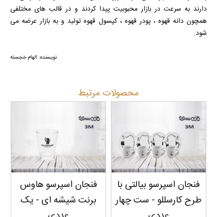
دارند به سرعت در بازار محبوبیت پیدا کردند و در قالب های مختلفی
همچون دانه قهوه ، پودر قهوه ، کپسول قهوه تولید و به بازار عرضه می
شود.
نویسنده: الهام خجسته
محصولات مرتبط
فنجان اسپرسو هاوس
فنجان لاته هاوس برنت با
برنت شیشه ای - یک
لوگوی قرمز - یک عددی
ب
عددی