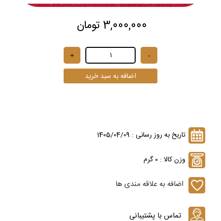
3,000,000 تومان
تاریخ به روز رسانی : 1405/04/09
وزن کالا : 0 گرم
اضافه به علاقه مندی ها