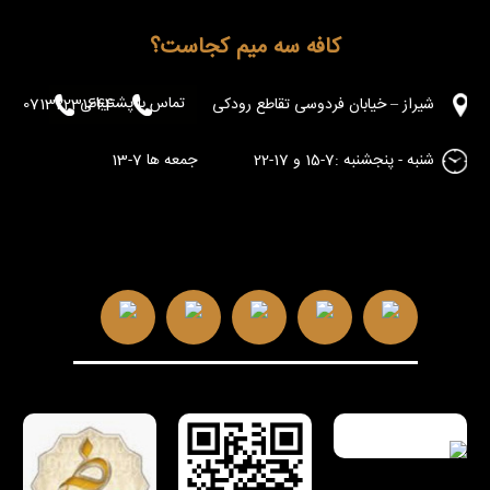
کافه سه میم کجاست؟
تماس با پشتیبانی
شیراز – خیابان فردوسی تقاطع رودکی
07132231644
شنبه - پنجشنبه :7-15 و 17-22 جمعه ها 7-13