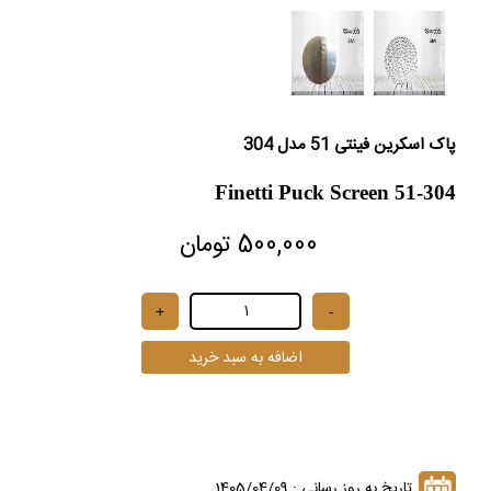
پاک اسکرین فینتی 51 مدل 304
Finetti Puck Screen 51-304
500,000 تومان
تاریخ به روز رسانی : 1405/04/09