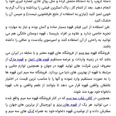
دسته گروپ را به دستگاه متصل کرده و مثل روال عادی عصاره گیری خود را
انجام دهید. بعد از اتمام کار ، پاک اسکرین فینتی را برداشته و با آب گرم به
خوبی تمیز کنید (نیازی به استفاده از مایع ظرفشویی نیست) و سپس آن را
خشک کنید.
.طرز استفاده از این فیلتر قهوه بسیار ساده و آسان بوده و نیاز به مهارت و
تجربه خاصی ندارد و علاوه بر افراد باریستا ، قهوه دوستان خانگی هم می
توانید به راحتی از آن استفاده کنند و اسپرسوی یکدست و صافی را داشته
باشند.
.فروشگاه قهوه
سه میم
از فروشگاه های قهوه معتبر و با سابقه در ایران می
باشد که در زمینه واردات و عرضه مستقیم
قهوه های اصل
و
قهوه مارک
از
معروف ترین شرکت های تولید قهوه در جهان و همچنین لوازم جانبی و
مرتبط با قهوه از بهترین های دنیا می پردازد. فروشگاه سه میم این قهوه ها
را به صورت مستقیم وارد نموده و آنها را با مناسب ترین قیمت در اختیار
عاشقان واقعی قهوه قرار می دهد تا بتوانند از طعم واقعی و ناب قهوه
دلخواه خود بهره مند شوند.
.همچنین در
کافی شاپ سه میم
که در کنار فروشگاه قهوه سه میم واقع شده
، می توانید هر یک از
قهوه های برند
و اورجینال از برترین های جهان را
سفارش داده و از نوشیدن قهوه دلخواه خود به همراه
کیک
های سه میم و