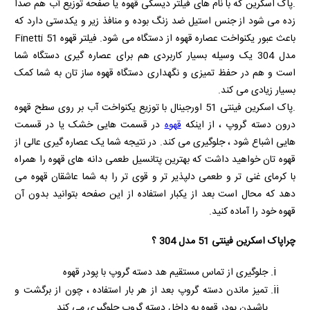
.پاک اسکرین که با نام های فیلتر دیسکی قهوه یا صفحه توزیع آب هم صدا
زده می شود از جنس استیل ضد زنگ بوده و منافذ زیر و یکدستی دارد که
باعث عبور یکنواخت عصاره قهوه از دستگاه می شود. فیلتر قهوه
Finetti 51
مدل 304 یک وسیله بسیار کاربردی هم برای عصاره گیری دستگاه شما
است و هم در حفظ تمیزی و نگهداری دستگاه قهوه ساز تان به شما کمک
بسیار زیادی می کند.
.پاک اسکرین فینتی 51 اورجینال با توزیع یکنواخت آب بر روی سطح قهوه
درون دسته گروپ ، از اینکه
قهوه
در قسمت هایی خشک یا در قسمت
هایی اشباع شود ، جلوگیری می کند. در نتیجه شما یک عصاره گیری عالی از
قهوه تان خواهید داشت که بهترین پتانسیل طعمی دانه های قهوه را همراه
با کرمای غنی تر و طعمی دلپذیر تر و قوی تر را به شما عاشقان قهوه می
دهد که محال است بعد از یکبار استفاده از این صفحه بتوانید بدون آن
قهوه خود را آماده کنید.
چراپاک اسکرین فینتی 51 مدل 304 ؟
جلوگیری از تماس مستقیم هد دسته گروپ با پودر قهوه
تمیز ماندن دسته گروپ بعد از هر بار استفاده ، چون از برگشت و
پاشیدن پودر قهوه به داخل دسته گروپ جلوگیری می کند.