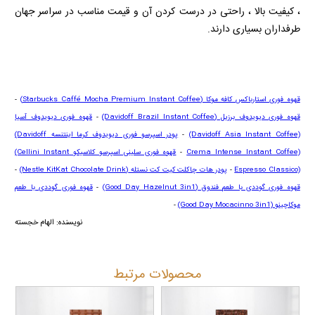
، کیفیت بالا ، راحتی در درست کردن آن و قیمت مناسب در سراسر جهان
طرفداران بسیاری دارند.
قهوه فوری استارباکس کافه موکا
(Starbucks Caffé Mocha Premium Instant Coffee)
-
قهوه فوری دیویدوف برزیل
(Davidoff Brazil Instant Coffee)
-
قهوه فوری دیویدوف آسیا
(Davidoff Asia Instant Coffee)
-
پودر اسپرسو فوری دیویدوف کرما اینتنسه
(Davidoff
Crema Intense Instant Coffee)
-
قهوه فوری سلینی اسپرسو کلاسیکو
(Cellini Instant
Espresso Classico)
-
پودر هات چاکلت کیت کت نستله
(Nestle KitKat Chocolate Drink)
-
قهوه فوری گوددی با طعم فندوق
(Good Day Hazelnut 3in1)
-
قهوه فوری گوددی با طعم
موکاچینو
(Good Day Mocacinno 3in1)
-
نویسنده: الهام خجسته
محصولات مرتبط