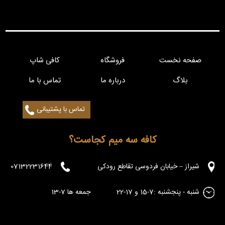
صفحه نخست
فروشگاه
کافی شاپ
بلاگ
درباره ما
تماس با ما
تماس با پشتیبانی
کافه سه میم کجاست؟
شیراز – خیابان فردوسی تقاطع رودکی
07132231644
شنبه - پنجشنبه :7-15 و 17-22 جمعه ها 7-13