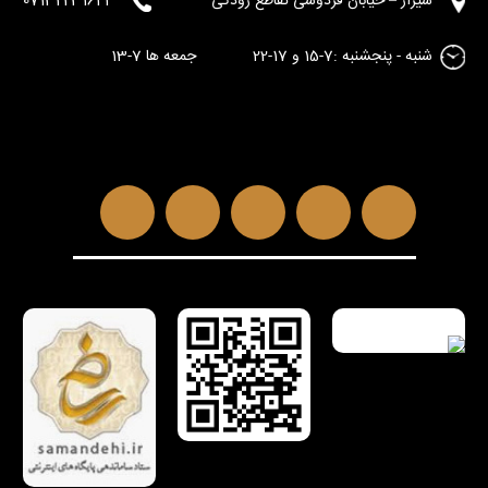
شیراز – خیابان فردوسی تقاطع رودکی
07132231644
شنبه - پنجشنبه :7-15 و 17-22 جمعه ها 7-13