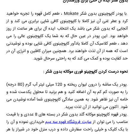
بدون شکر ایده آل حتی برای ورزشکاران
.با پودر کاپوچینوی بدون شکر
Mokate
، طعم کامل قهوه را تجربه خواهید
کرد و عطر غنی آن نیز کاملا با کاپوچینوی کافی شاپی برابری می کند و از
آنجایی که بدون شکر می باشد یک انتخاب ایده آل برای هر ساعت از روز
خواهد بود. این پودر در عین حال که به شما یک کاپوچینوی عالی را می
دهد ، طعم کلاسیک آن کاملا یادآور کاپوچینوی کافی شاپی بوده و نوشیدنی
است که همه از آن لذت خواهند برد. همچنین میزان کافئین و انرژی آن در
حد کفایت بوده و کمک می کند که به راحتی سرحال شوید.
نحوه درست کردن کاپوچینو فوری موکاته بدون شکر :
.پودر یک ساشه را درون لیوان ریخته و 120 میلی لیتر آب گرم (80 درجه)
را به صورت کم کم به آن اضافه کنید و هم بزنید تا محلول یکدست شده و
خامه آن نیز ظاهر شود. به همین سادگی کاپوچینوی شما آماده نوشیدن می
شود. اکنون می توانید از آن لذت ببرید.
.پودر قهوه کاپوچینو موکاته گلد بدون شکر در بسته های 8 عددی و با قیمت
مناسب را می توان از
سایت فروشگاه قهوه سه میم
خریداری نموده و آن را
با یک کلیک و خیلی راحت سفارش داده و درب منزل خود در شیراز یا هر