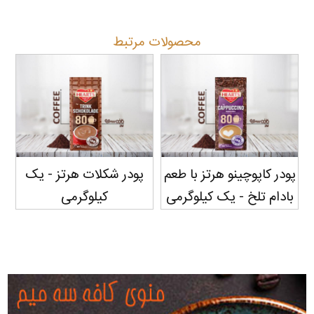
محصولات مرتبط
پودر شکلات هرتز - یک
قهوه فوری استارباکس
قه
کیلوگرمی
کلمبیا - بسته 50 عددی