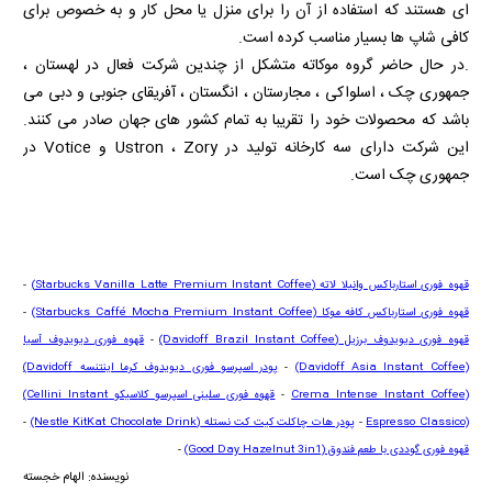
ای هستند که استفاده از آن را برای منزل یا محل کار و به خصوص برای
کافی شاپ ها بسیار مناسب کرده است.
.در حال حاضر گروه موکاته متشکل از چندین شرکت فعال در لهستان ،
جمهوری چک ، اسلواکی ، مجارستان ، انگستان ، آفریقای جنوبی و دبی می
باشد که محصولات خود را تقریبا به تمام کشور های جهان صادر می کنند.
این شرکت دارای سه کارخانه تولید در
Zory
،
Ustron
و
Votice
در
جمهوری چک است.
قهوه فوری استارباکس وانیلا لاته
(Starbucks Vanilla Latte Premium Instant Coffee)
-
قهوه فوری استارباکس کافه موکا
(Starbucks Caffé Mocha Premium Instant Coffee)
-
قهوه فوری دیویدوف برزیل
(Davidoff Brazil Instant Coffee)
-
قهوه فوری دیویدوف آسیا
(Davidoff Asia Instant Coffee)
-
پودر اسپرسو فوری دیویدوف کرما اینتنسه
(Davidoff
Crema Intense Instant Coffee)
-
قهوه فوری سلینی اسپرسو کلاسیکو
(Cellini Instant
Espresso Classico)
-
پودر هات چاکلت کیت کت نستله
(Nestle KitKat Chocolate Drink)
-
قهوه فوری گوددی با طعم فندوق
(Good Day Hazelnut 3in1)
-
نویسنده: الهام خجسته