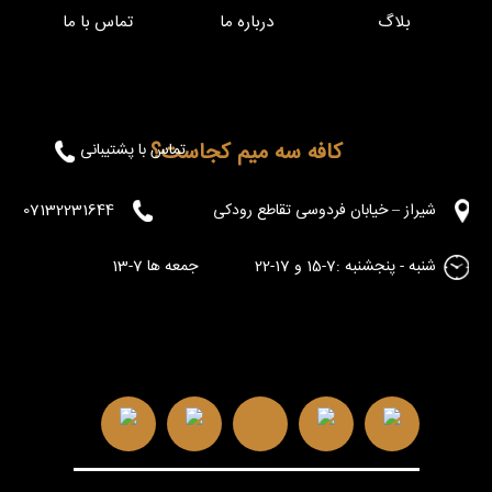
بلاگ
درباره ما
تماس با ما
کافه سه میم کجاست؟
تماس با پشتیبانی
شیراز – خیابان فردوسی تقاطع رودکی
07132231644
شنبه - پنجشنبه :7-15 و 17-22 جمعه ها 7-13