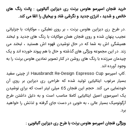
خرید فنجان اسپرسو هاوس برنت ری دیزاین آلبالویی : پالت رنگ های
خالص و شدید ، انرژی جدید و نگرشی شاد و بیخیال را القا می کند.
.در طرح ری دیزاین هاوس برنت ، بر روی نعلبکی ، موکاپات با جزئیاتی
عجیب پنهان شده و روی فنجان همان موکاپات با رنگ های جدید و لبخند
همیشگی اش به شما که در حال نوشیدن قهوه اش هستید ، لبخند می
زند. در این مجموعه ویژگی های گذشته و حال با هم پیوند خورده اند و یک
چیدمان سرزنده با رنگ های روشن در کنار تصویر نمادین هاوس برنت را به
وجود آورده اند.
.کاپ اسپرسو
Hausbrandt Re-Design Espresso Cup
از چینی سفید
بسیار مرغوب ایتالیایی تولید شده که طراحی ری دیزاین بر روی آن
خودنمایی می کند. حجم این فنجان 65 میلی لیتر است که برای نوشیدن
یک اسپرسوی اصیل ایتالیایی کاملا مناسب است و به دلیل داشتن طرح
آرگونومیک بسیار عالی ، به خوبی در دست جای گرفته و لذتش را خواهید
برد.
ویژگی فنجان اسپرسو هاوس برنت با طرح ری دیزاین آلبالویی :