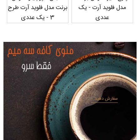
مدل فلوید آرت - یک
برنت مدل فلوید آرت طرح
بر
عددی
3 - یک عددی
سفارش دهید...