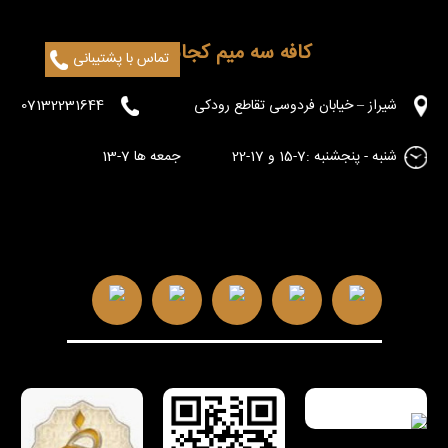
کافه سه میم کجاست؟
تماس با پشتیبانی
شیراز – خیابان فردوسی تقاطع رودکی
07132231644
شنبه - پنجشنبه :7-15 و 17-22 جمعه ها 7-13