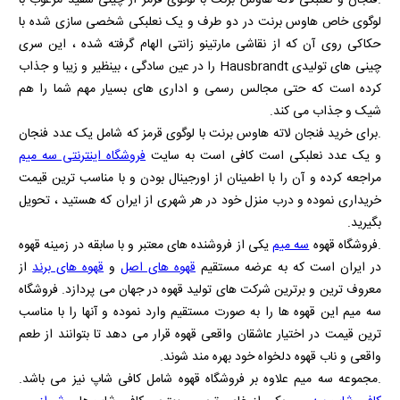
لوگوی خاص هاوس برنت در دو طرف و یک نعلبکی شخصی سازی شده با
حکاکی روی آن که از نقاشی مارتینو زانتی الهام گرفته شده ، این سری
چینی های تولیدی
Hausbrandt
را در عین سادگی ، بینظیر و زیبا و جذاب
کرده است که حتی مجالس رسمی و اداری های بسیار مهم شما را هم
شیک و جذاب می کند.
.برای خرید فنجان لاته هاوس برنت با لوگوی قرمز که شامل یک عدد فنجان
و یک عدد نعلبکی است کافی است به سایت
فروشگاه اینترنتی سه میم
مراجعه کرده و آن را با اطمینان از اورجینال بودن و با مناسب ترین قیمت
خریداری نموده و درب منزل خود در هر شهری از ایران که هستید ، تحویل
بگیرید.
.فروشگاه قهوه
سه میم
یکی از فروشنده های معتبر و با سابقه در زمینه قهوه
در ایران است که به عرضه مستقیم
قهوه های اصل
و
قهوه های برند
از
معروف ترین و برترین شرکت های تولید قهوه در جهان می پردازد. فروشگاه
سه میم این قهوه ها را به صورت مستقیم وارد نموده و آنها را با مناسب
ترین قیمت در اختیار عاشقان واقعی قهوه قرار می دهد تا بتوانند از طعم
واقعی و ناب قهوه دلخواه خود بهره مند شوند.
.مجموعه سه میم علاوه بر فروشگاه قهوه شامل کافی شاپ نیز می باشد.