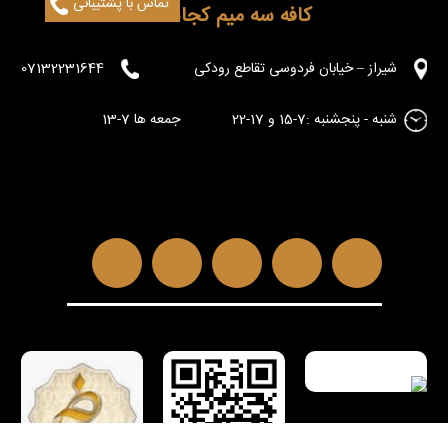
تماس با پشتیبانی
کافه سه میم کجاست؟
شیراز – خیابان فردوسی تقاطع رودکی
07132231644
شنبه - پنجشنبه :7-15 و 17-22 جمعه ها 7-13