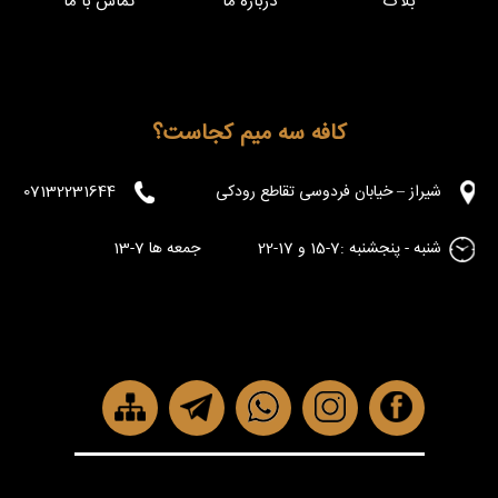
بلاگ
درباره ما
تماس با ما
کافه سه میم کجاست؟
شیراز – خیابان فردوسی تقاطع رودکی
07132231644
شنبه - پنجشنبه :7-15 و 17-22 جمعه ها 7-13