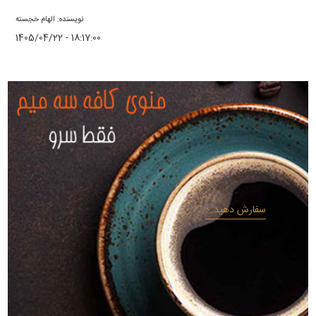
نویسنده: الهام خجسته
1405/04/22 - 18:17:00
سفارش دهید...