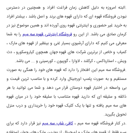
.البته امروزه به دلیل کاهش زمان فراغت افراد و همچنین در دسترس
نبودن فروشگاه قهوه ای که دارای قهوه های برند و اصل باشد ، بیشتر افراد
به خرید غیر حضوری و اینترنتی قهوه روی آورده اند و همین موضوع نیز در
کرمان صادق می باشد. از این رو
فروشگاه اینترنتی قهوه سه میم
را به شما
معرفی می کنیم که دارای آرشیوی بسیار غنی و بینظیر از قهوه های مارک ،
کمیاب و خاص از برترین شرکت های قهوه جهان همچون کیاروسکورو ، دث
ویش ، استارباکس ، کرکلند ، لاوازا ، گوپیون ، کورسینی و ... می باشد.
.فروشگاه سه میم این افتخار را دارد که قهوه های خود را همگی به صورت
مستقیم و به صورت پلمپ اورجینال وارد کرده و با مناسب ترین قیمت و
بی واسطه در اختیار قهوه دوستان قرار می دهد و شما می توانید با هر
ذائقه و سلیقه ای که دارید قهوه متناسب با سلیقه خود را در میان قهوه
های سه میم یافته و تنها با یک کلیک قهوه خود را خریداری و درب منزل
تحویل بگیرید.
.در کنار فروشگاه قهوه سه میم ،
کافی شاپ سه میم
نیز قرار دارد که برای
سرو فقط از قهوه های مارک و اورجینال از بهترین مارک های جهان استفاده