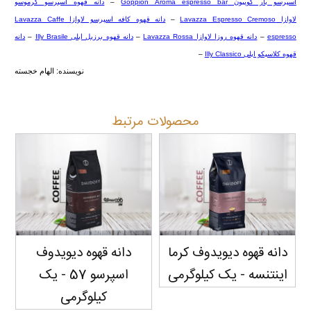
اسپرسو بار گوپیون
Goppion Aroma espresso bar
–
دانه قهوه اسپرسو کرموسو
لاوازا
Lavazza Espresso Cremoso
–
دانه قهوه کافه اسپرسو لاوازا
Lavazza Caffe
espresso
–
دانه قهوه روزا لاوازا
Lavazza Rossa
–
دانه قهوه برزیل ایلی
Illy Brasile
–
دانه
قهوه کلاسیکو ایلی
Illy Classico
–
نویسنده: الهام خجسته
محصولات مرتبط
دانه قهوه دیویدوف کرما
دانه قهوه دیویدوف
اینتنسه - یک کیلوگرمی
اسپرسو 57 - یک
پ
کیلوگرمی