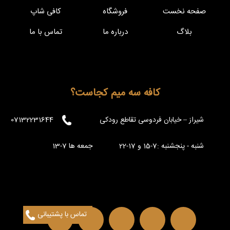
صفحه نخست
فروشگاه
کافی شاپ
بلاگ
درباره ما
تماس با ما
کافه سه میم کجاست؟
شیراز – خیابان فردوسی تقاطع رودکی
07132231644
شنبه - پنجشنبه :7-15 و 17-22 جمعه ها 7-13
تماس با پشتیبانی