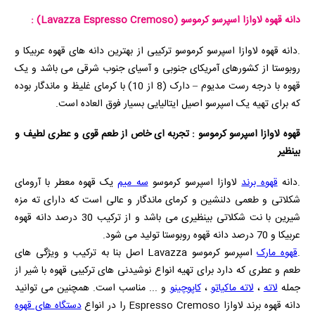
دانه قهوه لاوازا اسپرسو کرموسو
(Lavazza Espresso Cremoso)
:
.دانه قهوه لاوازا اسپرسو کرموسو ترکیبی از بهترین دانه های قهوه عربیکا و
روبوستا از کشورهای آمریکای جنوبی و آسیای جنوب شرقی می باشد و یک
قهوه با درجه رست مدیوم – دارک (8 از 10) با کرمای غلیظ و ماندگار بوده
که برای تهیه یک اسپرسو اصیل ایتالیایی بسیار فوق العاده است.
قهوه لاوازا اسپرسو کرموسو : تجربه ای خاص از طعم قوی و عطری لطیف و
بینظیر
.دانه
قهوه برند
لاوازا اسپرسو کرموسو
سه میم
یک قهوه معطر با آرومای
شکلاتی و طعمی دلنشین و کرمای ماندگار و عالی است که دارای ته مزه
شیرین با نت شکلاتی بینظیری می باشد و از ترکیب 30 درصد دانه قهوه
عربیکا و 70 درصد دانه قهوه روبوستا تولید می شود.
.
قهوه مارک
اسپرسو کرموسو Lavazza اصل بنا به ترکیب و ویژگی های
طعم و عطری که دارد برای تهیه انواع نوشیدنی های ترکیبی قهوه با شیر از
جمله
لاته
،
لاته ماکیاتو
،
کاپوچینو
و ... مناسب است. همچنین می توانید
دانه قهوه برند لاوازا
Espresso Cremoso
را در انواع
دستگاه های قهوه