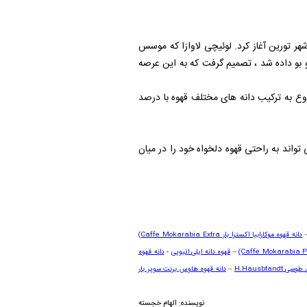
ا لاواتزا یا لاواتسا یکی از بزرگ ترین تولید کنندگان قهوه در جهان و ایتالیا می باشد که کار خود را از سال 1985 در شهر تورین آغاز کرد. لوئیچی لاوازا که موسس
 و بو داده شد ، تصمیم گرفت که به این عرصه
وع به ترکیب دانه های مختلف قهوه با درصد
واند به راحتی قهوه دلخواه خود را در میان
دانه قهوه موکارابیا اکسترا بار
(Caffe Mokarabia Extra
(Caffe Mokarabia P
–
قهوه دانه ایلی اتیوپی
-
دانه قهوه
ل طوسی
H.Hausbtandt
–
دانه قهوه هاوس برنت سوپر بار
نویسنده: الهام خجسته