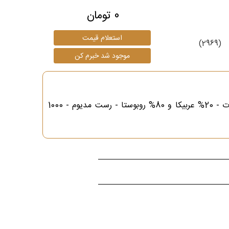
0 تومان
(2969)
دانه قهوه لاوازا گوستو پینو اکسپرت - 20% عربیکا و 80% روبوستا - رست مدیوم - 1000