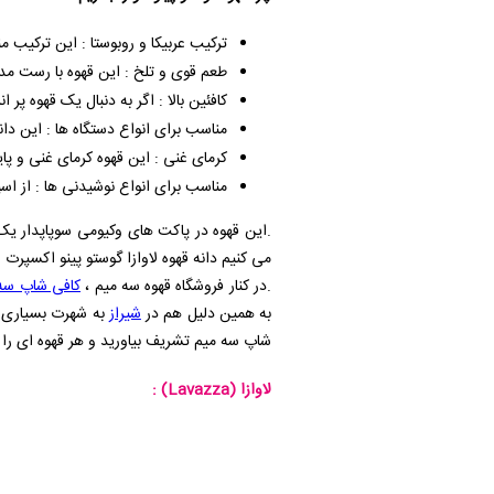
ترکیب عربیکا و روبوستا : این ترکیب من
طعم قوی و تلخ : این قهوه با رست مد
کافئین بالا : اگر به دنبال یک قهوه پر 
مناسب برای انواع دستگاه‌ ها : این دان
کرمای غنی : این قهوه کرمای غنی و پ
مناسب برای انواع نوشیدنی‌ ها : از اسپر
.این قهوه در پاکت های وکیومی سوپاپدار یک 
می کنیم دانه قهوه لاوازا گوستو پینو اکسپرت ر
.در کنار فروشگاه قهوه سه میم ،
کافی شاپ سه
به همین دلیل هم در
شیراز
به شهرت بسیاری رس
شاپ سه میم تشریف بیاورید و هر قهوه ای را
لاوازا
(Lavazza)
: