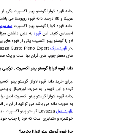
عربیکا و 80 درصد دانه قهوه روبوستا می باشد.
.دانه قهوه لاوازا گوستو پینو اکسپرت
سه میم
احساس کنید. این
قهوه
به دلیل داشتن میزان
لاوازا گوستو پینو اکسپرت یکی از قهوه های 
.در
قهوه مارک
azza Gusto Pieno Expert
های معطر چوب های گران بها است و یک طعم 
دانه قهوه لاوازا گوستو پینو اکسپرت : ترکیب
.برای خرید دانه قهوه لاوازا گوستو پینو اکسپ
کرده و این قهوه را به صورت اورجینال و پلمپ
.دانه قهوه لاوازا گوستو پینو اکسپرت اصل ب
به صورت دانه می باشد می توانید از آن در ان
.
قهوه اصل
Lavazza
گوستو پینو اکسپرت ، ی
خوشمزه و متمایزی است که فرد را جذب خود 
چرا قهوه گوستو پینو لاوازا بخریم؟