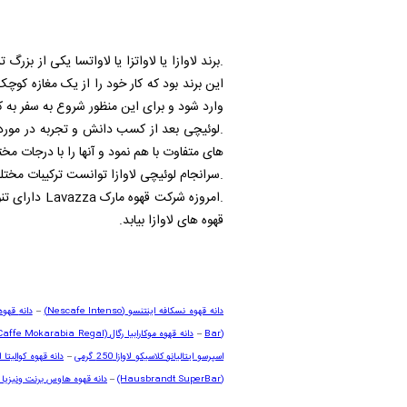
این برند بود که کار خود را از یک مغازه کوچ
وارد شود و برای این منظور شروع به سفر به ک
.لوئیچی بعد از کسب دانش و تجربه در مورد 
های متفاوت با هم نمود و آنها را با درجات م
.سرانجام لوئیچی لاوازا توانست ترکیبات مختل
.امروزه شرکت قهوه مارک
Lavazza
دارای تنو
قهوه های لاوازا بیابد.
دانه قهوه نسکافه اینتنسو
(Nescafe Intenso)
–
دانه
قهوه 
Bar)
–
دانه قهوه موکارابیا رگال
Caffe Mokarabia Regal)
اسپرسو ایتالیانو کلاسیکو لاوازا 250 گرمی
–
دانه قهوه کوالیتا اورو لا
(Hausbrandt SuperBar)
–
دانه قهوه هاوس برنت ونیزیا