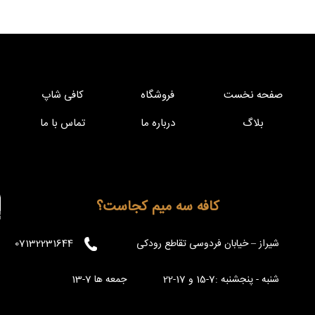
صفحه نخست
فروشگاه
کافی شاپ
بلاگ
درباره ما
تماس با ما
کافه سه میم کجاست؟
شیراز – خیابان فردوسی تقاطع رودکی
07132231644
شنبه - پنجشنبه :7-15 و 17-22 جمعه ها 7-13