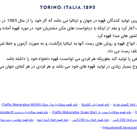
.برند لاوازا ی
ک آغاز کرد و بعد از اینکه با درخواست های مکرر مشتریان خود در مورد قهوه آماده
شور های مبدا قهوه کرد.
انواع قهوه و روش های رست آنها به ایتالیا بازگشت و به صورت آزمون و خطا شر
ختلف رست می داد.
فی را تولید کند بطوریکه هر فردی می توانست قهوه دلخواه خود را داشته باشد.
ع بسیار زیادی در تولید قهوه های خود می باشد و هر فردی در هر کجای جهان می ت
لاوازا گوستو فورته
–
دانه قهوه ایلی گواتمالا
–
دانه قهوه موکارابیا مدل موکا
(Caffe Mokarabia MOKA)
–
(
–
دانه قهوه موکارابیا سوپر بار
(Caffe Mokarabia Super Bar)
–
دانه قهوه موکارابیا پرزیدنت
resident)
وازا 250 گرمی
–
دانه قهوه لاوازا روزا 250 گرمی
–
دانه قهوه لاوازا کرما آروما
–
دانه قهوه هاوس برنت مد
–
(Hausbrandt Venezia)