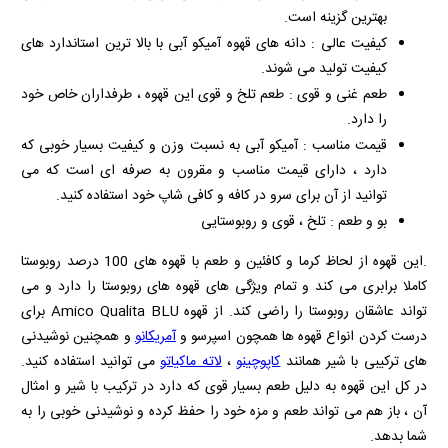
بهترین گزینه است.
کیفیت عالی : دانه‌ های قهوه آمیکو آبی با بالا ترین استاندارد های
کیفیت تولید می‌ شوند.
طعم غنی و قوی : طعم تلخ و قوی این قهوه ، طرفداران خاص خود
را دارد.
قیمت مناسب : آمیکو آبی به نسبت وزن و کیفیت بسیار خوبی که
دارد ، دارای قیمت مناسب و مقرون به صرفه ای است که می
توانید از آن برای سرو در کافه و کافی شاپ خود استفاده کنید.
بو و طعم : تلخ ، قوی و روبوستایی
.این قهوه از لحاظ کرما و کافئین و طعم با قهوه های 100 درصد روبوستا
کاملا برابری می کند و تمام ویژگی های قهوه های روبوستا را دارد و می
تواند عاشقان روبوستا را راضی کند. از قهوه
Amico Qualita BLU
برای
درست کردن انواع قهوه ها همچون اسپرسو و
آمریکانو
و همچنین نوشیدنی
های ترکیبی با شیر همانند
کاپوچینو
،
لاته ماکیاتو
می توانید استفاده کنید.
در کل این قهوه به دلیل طعم بسیار قوی که دارد در ترکیب با شیر و امثال
آن ، باز هم می تواند طعم و مزه خود را حفظ کرده و نوشیدنی خوبی را به
شما بدهد.