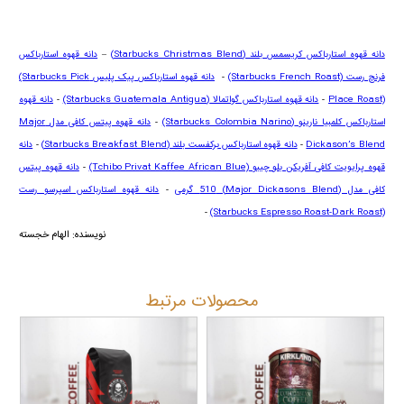
دانه قهوه استارباکس کریسمس بلند
(Starbucks Christmas Blend)
–
دانه قهوه استارباکس
فرنچ رست
(Starbucks French Roast)
-
دانه قهوه استارباکس پیک پلیس
(Starbucks Pick
Place Roast)
-
دانه قهوه استارباکس گواتمالا
(Starbucks Guatemala Antigua)
-
دانه قهوه
استارباکس کلمبیا نارینو
(Starbucks Colombia Narino)
-
دانه قهوه پیتس کافی مدل
Major
Dickason’s Blend
-
دانه قهوه استارباکس برکفست بلند (
Starbucks Breakfast Blend
)
-
دانه
قهوه پرایویت کافی آفریکن بلو چیبو
(Tchibo Privat Kaffee African Blue)
-
دانه قهوه پیتس
کافی مدل (
Major Dickasons Blend
) 510 گرمی
-
دانه قهوه استارباکس اسپرسو رست
-
(Starbucks Espresso Roast-Dark Roast)
نویسنده: الهام خجسته
محصولات مرتبط