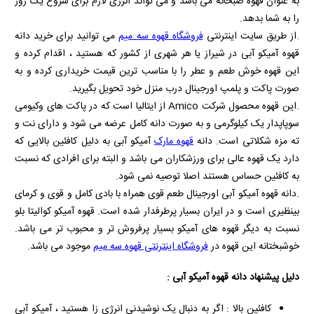
به عنوان قهوه صبحانه می باشد و می تواند انرژی لازم برای شروع یک روز
را به شما بدهد.
.از طریق سایت اینترنتی
فروشگاه قهوه سه میم
می توانید برای خرید دانه
قهوه آمیکو آبی در شیراز یا هر شهری از کشور که هستید ، اقدام کرده و
این قهوه خوش طعم و عطر را با مناسب ترین قیمت خریداری کرده و به
صورت پاکت و پلمپ اورجینال درب منزل خود تحویل بگیرید.
.این قهوه محصول شرکت
Amico
از ایتالیا است که در پاکت های وکیومی
سوپاپدار یک کیلوگرمی و به صورت دانه کامل عرضه می شود و دارای نت و
ته مزه شکلاتی است. دانه
قهوه مارک
آمیکو آبی به دلیل کافئین بالایی که
دارد یک قهوه عالی برای ورزشکاران می باشد و البته برای افرادی که نسبت
به کافئین حساس هستند اصلا توصیه نمی شود.
.دانه قهوه آمیکو آبی اورجینال طعم قوی همراه با بادی کامل و قوی و کرمای
بینظیری است و در ایران بسیار پرطرفدار شده است. قهوه آمیکو کوالیتا بلو
نسبت به دیگر قهوه های آمیکو بسیار پرفروش تر و محبوب تر می باشد.
خوشبختانه این قهوه در
فروشگاه اینترنتی قهوه سه میم
موجود می باشد.
دلیل پیشنهاد دانه قهوه آمیکو آبی :
کافئین بالا : اگر به دنبال یک نوشیدنی انرژی‌ زا هستید ، آمیکو آبی