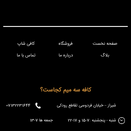
صفحه نخست
فروشگاه
کافی شاپ
بلاگ
درباره ما
تماس با ما
کافه سه میم کجاست؟
شیراز – خیابان فردوسی تقاطع رودکی
07132231644
شنبه - پنجشنبه :7-15 و 17-22 جمعه ها 7-13