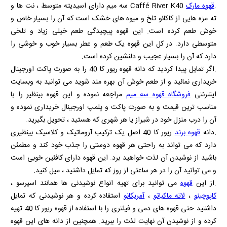
.
قهوه مارک
Caffé River K40
سه میم دارای اسیدیته متوسط ، نت ها و
ته مزه هایی از کاکائو تلخ و میوه های خشک است که آن را بسیار خاص و
خوش طعم کرده است. این قهوه پیچیدگی طعم خیلی زیاد و تلخی
متوسطی دارد. در کل این قهوه یک طعم و عطر بسیار خوب و خوشی را
دارد که آن را بسیار عجیب و دلنشین کرده است.
.اگر تمایل پیدا کردید که دانه قهوه ریور کا 40 را به صورت پاکت اورجینال
خریداری نمائید و از طعم خوش آن بهره مند شوید می توانید به وبسایت
اینترنتی
فروشگاه قهوه سه میم
مراجعه نموده و این قهوه بینظیر را با
مناسب ترین قیمت و به صورت پاکت و پلمپ اورجینال خریداری نموده و
آن را درب منزل خود در شیراز یا هر شهری که هستید ، تحویل بگیرید.
.دانه
قهوه برند
ریور کا 40 اصل یک ترکیب آروماتیک و کلاسیک بینظیری
دارد که می تواند به راحتی هر قهوه دوستی را جذب خود کند و مطمئن
باشید از نوشیدن آن لذت خواهید برد. این قهوه دارای کافئین خوبی است
و می توانید آن را در هر ساعتی از روز که تمایل داشتید ، میل کنید.
.از این
قهوه
می توانید برای تهیه انواع نوشیدنی ها همانند اسپرسو ،
کاپوچینو
،
لاته ماکیاتو
،
آمریکانو
استفاده کرده و هر نوشیدنی که تمایل
داشتید حتی قهوه های دمی و فیلتری را با استفاده از قهوه ریور کا 40 تهیه
کرده و از نوشیدن آن نهایت لذت را ببرید. همچنین از دانه های این قهوه