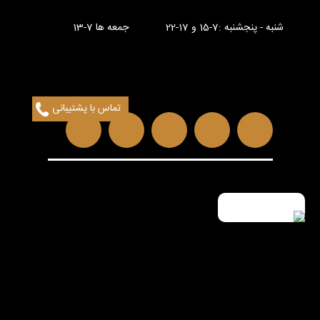
شنبه - پنجشنبه :7-15 و 17-22 جمعه ها 7-13
تماس با پشتیبانی