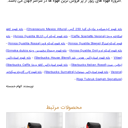
.امروزه قهوه های ریور از پر فروش ترین قهوه ها در سراسر جهان می باشند.
دانه قهوه کیاروسکورو مکزیک آلترا 250 گرمی
(Chiaroscuro Mexico Altura)
-
دانه قهوه کافه
اسکارلتو ورونا
(Caffe Scarlatto Verona)
-
دانه قهوه آمیکو آبی
(Amico Qualita BLU)
-
دانه
قهوه آمیکو استرگا
(Amico Qualita Strega)
-
دانه قهوه آمیکو قرمز
(Amico Qualita Rossa)
-
دانه قهوه آمیکو اورو
(Amico Qualita Oro)
-
دانه قهوه جیموکا دولسیس ویته
(Gimoka dulcis
Vitae)
-
دانه قهوه استارباکس هوس بلند
(Starbucks House Blend)
-
دانه قهوه استارباکس
ایتالین رست
(Starbucks Italian Roast)
-
دانه قهوه استارباکس کافه ورونا
(Starbucks Caffe
Verona)
-
دانه قهوه استارباکس سوماترا
(Starbucks Sumatra)
-
دانه قهوه کاپی گادجاه سیگناتور
-
(Kopi Tubruk Gadjah Signature)
نویسنده: الهام خجسته
محصولات مرتبط