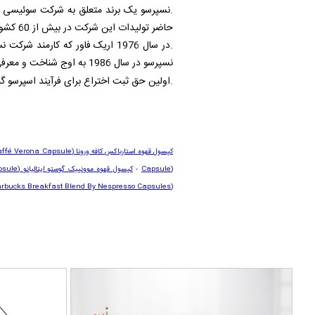
حاضر تولیدات این شرکت در بیش از 60 کشور توسط نمایندگی های رسمی به صورت مستقیم به فروش می رسد.
.در سال 1976 اریک فاور که کارم
نسپرسو در سال 1986 به اوج شناخت و معرفی خود رسید.
.اولین حق ثبت اختراع برای فرآیند اسپرسو گیری از
کپسول قهوه استارباکس کافه ورونا
(Starbucks Caffé Verona Capsule)
Capsule)
-
کپسول قهوه موونپیک گوستو ایتالیانو
psule)
arbucks Breakfast Blend By Nespresso Capsules)