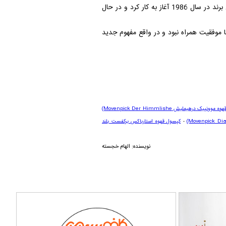
.نسپرسو یک برند متعلق به شرکت سوئیسی نستله است که به تولید دستگاه های اسپرسو ساز از نوع کپسولی می پردازد. این برند در سال 1986 آغاز به کار کرد و در حال
نه با موفقیت همراه نبود و در واقع مفهوم جدید
هوه موونپیک درهیملیش
(Movenpick Der Himmlishe
(Movenpick Dia
-
کپسول قهوه استارباکس برکفست بلند
نویسنده: الهام خجسته