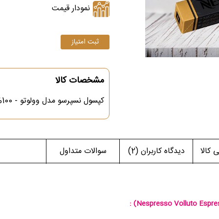
نمودار قیمت
مشخصات کالا
کپسول نسپرسو مدل وولوتو - 100% عربیکا - رست لایت - بسته 10 عددی
کالا
دیدگاه کاربران
(2)
سوالات متداول
:
(Nespresso Volluto Espre