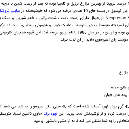
.کپسول نسپرسو مدل وولوتو حاوی قهوه 100 درصد عربیکا از بهترین مزارع برزیل و کلمبیا بوده که بعد از ر
10 عددی عرضه می شود که خوشبختانه در
سایت فروشگا
Nespresso V
اورجینال دارای رست لایت ، شدت پائین ، طعم شیرین و سبک ب
ی اسیدیته متوسط ، بادی متوسط ، غلظت خوب و هارمونی بینظیری است که ترکیبی کام
می دهد. وولوتو محبوب ترین قهوه تمام دوران بوده و اولین بار در سال 1986 با نام بولر
ستداران اسپرسوی ملایم از آن لذت ببرند.
مزارع
 های ملایم
ن برند های جهان
.هر کپسول قهوه نسپرسو مدل وولوتو حاوی 45 گرم پودر قهوه آسیاب شده است ک
ا درست کرده و از نوشیدنش لذت ببرید. این
قهوه برند
حاوی کافئین نسبتا متوسطی
عادلی را به شما منتقل می کند تا به آرامشی دلنشین برسید.