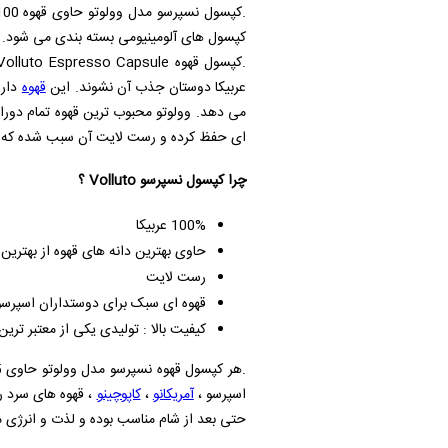
کپسول های آلومینیومی بسته بندی می شود. این کپسول در بسته های 
.کپسول قهوه
olluto Espresso Capsule
عربیکا دوستان جذب آن نشوند. این
قهوه
دارا
ای حفظ کرده و رست لایت آن سبب شده که دو
چرا کپسول نسپرسو
Volluto
؟
100% عربیکا
حاوی بهترین دانه های قهوه از بهترین 
رست لایت
قهوه ای سبک برای دوستداران اسپرسو
کیفیت بالا : تولیدی یکی از معتبر تری
اسپرسو ،
آمریکانو
،
کاپوچینو
، قهوه های سرد ر
حتی بعد از شام مناسب بوده و لذت و انرژی مت