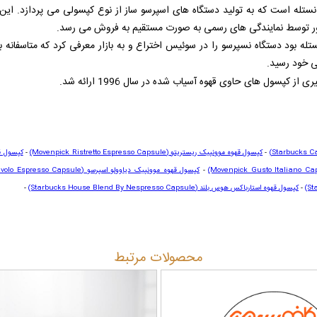
ند شرکت نستله بود دستگاه نسپرسو را در سوئیس اختراع و به بازار معرفی کرد که متاسفا
 کپسول های حاوی قهوه آسیاب شده در سال 1996 ارائه شد.
-
کپسول قهوه موونپیک ریستریتو
(Movenpick Ristretto Espresso Capsule)
-
کپسول ق
(Movenpick Gusto Italiano Ca
-
کپسول قهوه موونپیک دیاوولو اسپرسو
volo Espresso Capsule)
(St
-
کپسول قهوه استارباکس هوس بلند
(Starbucks House Blend By Nespresso Capsule)
-
محصولات مرتبط