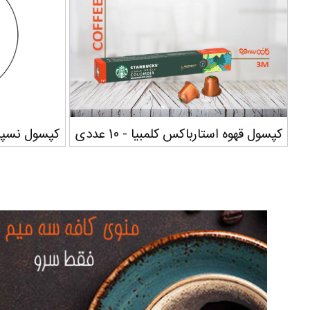
کپسول قهوه استارباکس کلمبیا - 10 عددی
کپسول نسپرسو 