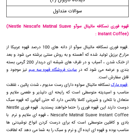
دیدگاه کاربران
(2)
سوالات متداول
قهوه فوری نسکافه ماتینال سوآو
(Nestle Nescafe Matinal Suave
:
Instant Coffee)
.قهوه فوری نسکافه ماتینال سوآو از دانه های 100 درصد قهوه عربیکا از
مزارع برزیل تولید شده که آهسته و به روش سنتی برشته می شود و بعد
از خنک شدن ، آسیاب و در ظرف های شیشه ای دربدار 200 گرمی بسته
بندی و عرضه می شود که در
سایت فروشگاه قهوه سه میم
نیز موجود و
قابل سفارش است.
.
قهوه مارک
نسکافه ماتینال سواوه دارای رست مدیوم ، شدت پائین ، غلظت
مناسب و اسیدیته متوسطی است که رایحه ای دلپذیر و طعمی ملایم و
متعادل با تلخی و شیرینی کاملا بالانس دارد که حتی آنهایی که قهوه سبک
دوست دارند این قهوه فوری را حتما خواهند پسندید. قهوه فوری
Nestle
Nescafe Matinal Suave Instant Coffee
، قهوه ای ملایم و نرم با
بادی و کافئین متوسطی است که برای درست کردن انواع نوشیدنی ها
مناسب بوده و قهوه ای ایده آل و نرم و سبک را به شما می دهد که لطافت