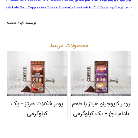
-
پودر قهوه کاپوچینو موکاته گلد با طعم کلاسیک
(Mokate Gold Cappuccino Classic Flavour)
-
نویسنده: الهام خجسته
محصولات مرتبط
پودر کاپوچینو هرتز با طعم
پودر شکلات هرتز - یک
بادام تلخ - یک کیلوگرمی
کیلوگرمی