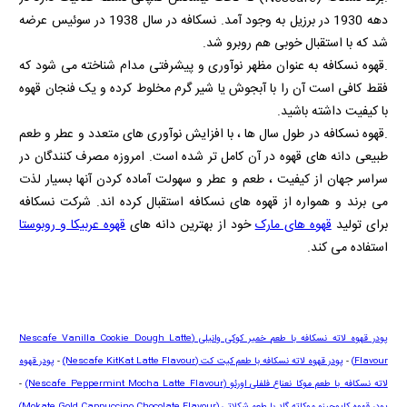
دهه 1930 در برزیل به وجود آمد. نسکافه در سال 1938 در سوئیس عرضه
شد که با استقبال خوبی هم روبرو شد.
.قهوه نسکافه به عنوان مظهر نوآوری و پیشرفتی مدام شناخته می شود که
فقط کافی است آن را با آبجوش یا شیر گرم مخلوط کرده و یک فنجان قهوه
با کیفیت داشته باشید.
.قهوه نسکافه در طول سال ها ، با افزایش نوآوری های متعدد و عطر و طعم
طبیعی دانه های قهوه در آن کامل تر شده است. امروزه مصرف کنندگان در
سراسر جهان از کیفیت ، طعم و عطر و سهولت آماده کردن آنها بسیار لذت
می برند و همواره از قهوه های نسکافه استقبال کرده اند. شرکت نسکافه
برای تولید
قهوه های مارک
خود از بهترین دانه های
قهوه عربیکا و روبوستا
استفاده می کند.
پودر قهوه لاته نسکافه با طعم خمیر کوکی وانیلی
(Nescafe Vanilla Cookie Dough Latte
Flavour)
-
پودر قهوه لاته نسکافه با طعم کیت کت
(Nescafe KitKat Latte Flavour)
-
پودر قهوه
لاته نسکافه با طعم موکا نعناع فلفلی اورئو
(Nescafe Peppermint Mocha Latte Flavour)
-
پودر قهوه کاپوچینو موکاته گلد با طعم شکلاتی
(Mokate Gold Cappuccino Chocolate Flavour)