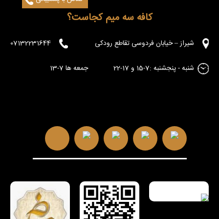
کافه سه میم کجاست؟
شیراز – خیابان فردوسی تقاطع رودکی
07132231644
شنبه - پنجشنبه :7-15 و 17-22 جمعه ها 7-13