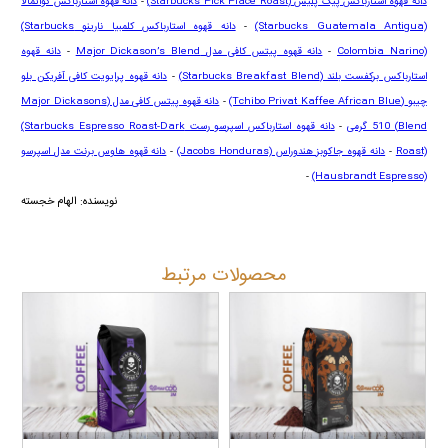
دانه قهوه استارباکس پیک پلیس
(Starbucks Pick Place Roast)
-
دانه قهوه استارباکس گواتمالا
(Starbucks Guatemala Antigua)
-
دانه قهوه استارباکس کلمبیا نارینو
(Starbucks
Colombia Narino)
-
دانه قهوه پیتس کافی مدل
Major Dickason’s Blend
-
دانه قهوه
استارباکس برکفست بلند (
Starbucks Breakfast Blend
)
-
دانه قهوه پرایویت کافی آفریکن بلو
چیبو
(Tchibo Privat Kaffee African Blue)
-
دانه قهوه پیتس کافی مدل (
Major Dickasons
Blend
) 510 گرمی
-
دانه قهوه استارباکس اسپرسو رست
(Starbucks Espresso Roast-Dark
Roast)
-
دانه قهوه جاکوبز هندوراس
(Jacobs Honduras)
-
دانه قهوه هاوس برنت مدل اسپرسو
-
(Hausbrandt Espresso)
نویسنده: الهام خجسته
محصولات مرتبط