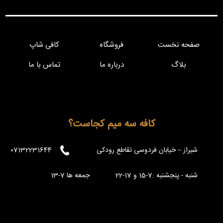
صفحه نخست
فروشگاه
کافی شاپ
بلاگ
درباره ما
تماس با ما
کافه سه میم کجاست؟
شیراز – خیابان فردوسی تقاطع رودکی
07132231644
شنبه - پنجشنبه :7-15 و 17-22 جمعه ها 7-13