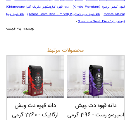
قهوه کیمبو پرمیوم
(Kimbo Premium)
-
دانه قهوه کیاروسکورو مکزیک آلترا
(Chiaroscuro
Mexico Altura)
-
دانه قهوه چیبو کاستاریکا
(Tchibo Costa Rica Limited)
-
دانه قهوه لاوازا
گوستو پینو
(Lavazza Gusto Pieno)
-
نویسنده: الهام خجسته
محصولات مرتبط
دانه قهوه دث ویش
دانه قهوه دث ویش
اسپرسو رست - 396 گرمی
ارگانیک - 2260 گرمی