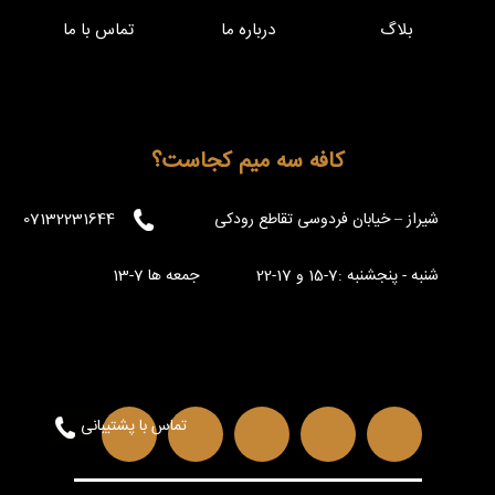
بلاگ
درباره ما
تماس با ما
کافه سه میم کجاست؟
شیراز – خیابان فردوسی تقاطع رودکی
07132231644
شنبه - پنجشنبه :7-15 و 17-22 جمعه ها 7-13
تماس با پشتیبانی