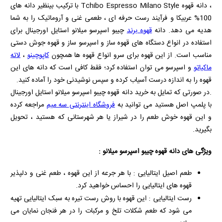
، دانه قهوه Tchibo Espresso Milano Style با ترکیب بینظیر دانه‌ های
100% عربیکا و فرآیند رست حرفه ای ، طعمی غنی و آروماتیک را به شما
هدیه می‌ دهد. دانه
قهوه برند
چیبو اسپرسو میلانو استایل اورجینال برای
استفاده در انواع دستگاه های قهوه ساز و اسپرسو ساز و قهوه جوش دستی
مناسب است. از این قهوه برای سرو انواع قهوه ها همچون
کاپوچینو
،
لاته
ماکیاتو
و اسپرسو می توان استفاده کرد؛ فقط کافی است که دانه های این
قهوه را به اندازه درست آسیاب کرده و سپس نوشیدنی خود را آماده کنید.
.در صورتی که تمایل به خرید دانه قهوه چیبو اسپرسو میلانو استایل اورجینال
با پلمپ اصل هستید می توانید به
فروشگاه اینترنتی سه میم
مراجعه کرده
و این قهوه خوش طعم را در شیراز یا هر شهرستانی که هستید ، تحویل
بگیرید.
ویژگی های دانه قهوه چیبو اسپرسو میلانو :
طعم اصیل ایتالیایی : با هر جرعه از این قهوه ، طعم غنی و دلپذیر
قهوه‌ های ایتالیایی را احساس خواهید کرد.
رست ایتالیایی : این قهوه با روش رست تیره به سبک ایتالیایی تهیه
می شود که طعم شکلات تلخ و مرکبات را در هر فنجان نمایان می‌