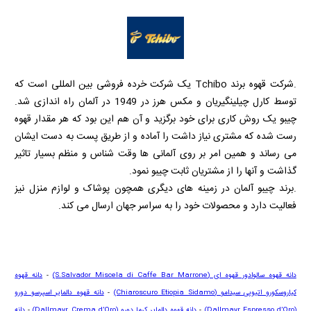
.شرکت قهوه برند
Tchibo
یک شرکت خرده فروشی بین المللی است که
توسط کارل چیلینگیریان و مکس هرز در 1949 در آلمان راه اندازی شد.
چیبو یک روش کاری برای خود برگزید و آن هم این بود که هر مقدار قهوه
رست شده که مشتری نیاز داشت را آماده و از طریق پست به دست ایشان
می رساند و همین امر بر روی آلمانی ها وقت شناس و منظم بسیار تاثیر
گذاشت و آنها را از مشتریان ثابت چیبو نمود.
.برند چیبو آلمان در زمینه های دیگری همچون پوشاک و لوازم منزل نیز
فعالیت دارد و محصولات خود را به سراسر جهان ارسال می کند.
دانه قهوه سالوادور قهوه ای
(S.Salvador Miscela di Caffe Bar Marrone)
-
دانه قهوه
کیاروسکورو اتیوپی سیدامو
(Chiaroscuro Etiopia Sidamo)
-
دانه قهوه دالمایر اسپرسو دورو
(Dallmayr Espresso d’Oro)
-
دانه قهوه دالمایر کرما دورو
(Dallmayr Crema d’Oro)
-
دانه